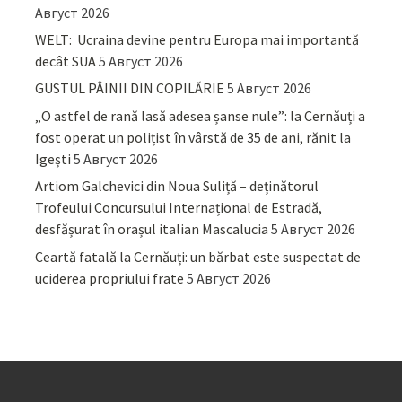
Август 2026
WELT: Ucraina devine pentru Europa mai importantă
decât SUA
5 Август 2026
GUSTUL PÂINII DIN COPILĂRIE
5 Август 2026
„O astfel de rană lasă adesea șanse nule”: la Cernăuți a
fost operat un polițist în vârstă de 35 de ani, rănit la
Igești
5 Август 2026
Artiom Galchevici din Noua Suliță – deținătorul
Trofeului Concursului Internațional de Estradă,
desfășurat în orașul italian Mascalucia
5 Август 2026
Ceartă fatală la Cernăuți: un bărbat este suspectat de
uciderea propriului frate
5 Август 2026