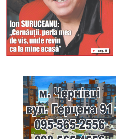
Буковина