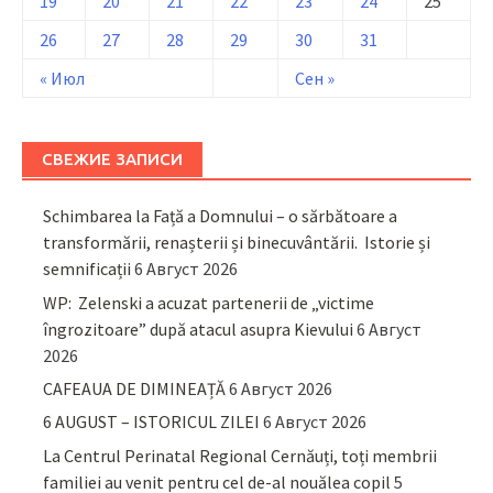
19
20
21
22
23
24
25
26
27
28
29
30
31
« Июл
Сен »
СВЕЖИЕ ЗАПИСИ
Schimbarea la Față a Domnului – o sărbătoare a
transformării, renașterii și binecuvântării. Istorie și
semnificații
6 Август 2026
WP: Zelenski a acuzat partenerii de „victime
îngrozitoare” după atacul asupra Kievului
6 Август
2026
CAFEAUA DE DIMINEAȚĂ
6 Август 2026
6 AUGUST – ISTORICUL ZILEI
6 Август 2026
La Centrul Perinatal Regional Cernăuți, toți membrii
familiei au venit pentru cel de-al nouălea copil
5