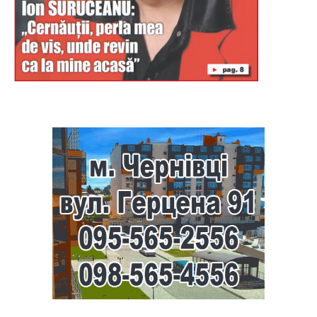
Буковина