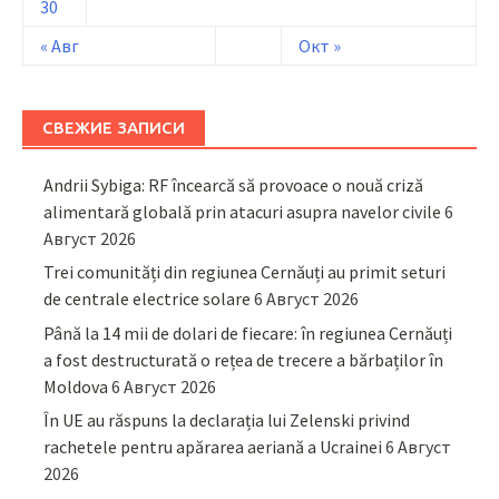
30
« Авг
Окт »
СВЕЖИЕ ЗАПИСИ
Andrii Sybiga: RF încearcă să provoace o nouă criză
alimentară globală prin atacuri asupra navelor civile
6
Август 2026
Trei comunități din regiunea Cernăuți au primit seturi
de centrale electrice solare
6 Август 2026
Până la 14 mii de dolari de fiecare: în regiunea Cernăuți
a fost destructurată o rețea de trecere a bărbaților în
Moldova
6 Август 2026
În UE au răspuns la declarația lui Zelenski privind
rachetele pentru apărarea aeriană a Ucrainei
6 Август
2026