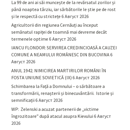
La 99 de ani ai săi muncește de la revărsatul zorilor și
până noaptea târziu, iar sărbătorile le știe pe de rost
și le respectă cu strictețe
6 Август 2026
Agricultorii din regiunea Cernăuți au început
semănatul rapiței de toamnă mai devreme decât
termenele optime
6 Август 2026
IANCU FLONDOR: SERVIREA CREDINCIOASĂ A CAUZEI
COMUNE A NEAMULUI ROMÂNESC DIN BUCOVINA
6
Август 2026
ANUL 1942. NIMICIREA MARTIRILOR ROMÂNI ÎN
FOSTA UNIUNE SOVIETICĂ (IX)
6 Август 2026
Schimbarea la Față a Domnului – o sărbătoare a
transformării, renașterii și binecuvântării. Istorie și
semnificații
6 Август 2026
WP: Zelenski a acuzat partenerii de „victime
îngrozitoare” după atacul asupra Kievului
6 Август
2026