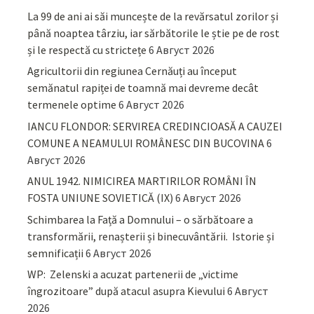
La 99 de ani ai săi muncește de la revărsatul zorilor și
până noaptea târziu, iar sărbătorile le știe pe de rost
și le respectă cu strictețe
6 Август 2026
Agricultorii din regiunea Cernăuți au început
semănatul rapiței de toamnă mai devreme decât
termenele optime
6 Август 2026
IANCU FLONDOR: SERVIREA CREDINCIOASĂ A CAUZEI
COMUNE A NEAMULUI ROMÂNESC DIN BUCOVINA
6
Август 2026
ANUL 1942. NIMICIREA MARTIRILOR ROMÂNI ÎN
FOSTA UNIUNE SOVIETICĂ (IX)
6 Август 2026
Schimbarea la Față a Domnului – o sărbătoare a
transformării, renașterii și binecuvântării. Istorie și
semnificații
6 Август 2026
WP: Zelenski a acuzat partenerii de „victime
îngrozitoare” după atacul asupra Kievului
6 Август
2026