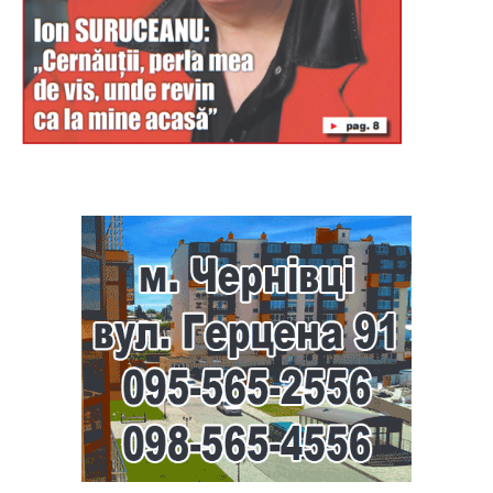
Буковина