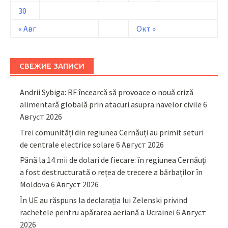
30
« Авг
Окт »
СВЕЖИЕ ЗАПИСИ
Andrii Sybiga: RF încearcă să provoace o nouă criză
alimentară globală prin atacuri asupra navelor civile
6
Август 2026
Trei comunități din regiunea Cernăuți au primit seturi
de centrale electrice solare
6 Август 2026
Până la 14 mii de dolari de fiecare: în regiunea Cernăuți
a fost destructurată o rețea de trecere a bărbaților în
Moldova
6 Август 2026
În UE au răspuns la declarația lui Zelenski privind
rachetele pentru apărarea aeriană a Ucrainei
6 Август
2026