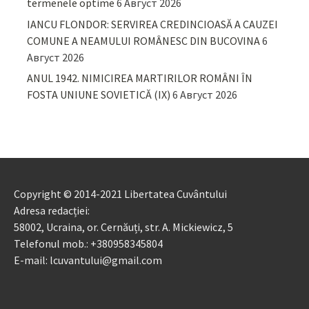
termenele optime
6 Август 2026
IANCU FLONDOR: SERVIREA CREDINCIOASĂ A CAUZEI
COMUNE A NEAMULUI ROMÂNESC DIN BUCOVINA
6
Август 2026
ANUL 1942. NIMICIREA MARTIRILOR ROMÂNI ÎN
FOSTA UNIUNE SOVIETICĂ (IX)
6 Август 2026
Copyright © 2014-2021 Libertatea Cuvântului
Adresa redacției:
58002, Ucraina, or. Cernăuți, str. A. Mickiewicz, 5
Telefonul mob.: +380958345804
E-mail: lcuvantului@gmail.com