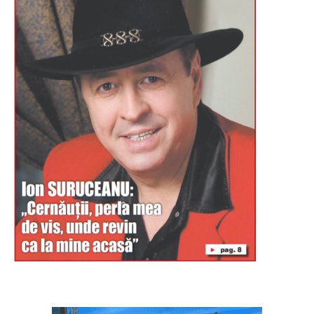
Буковина