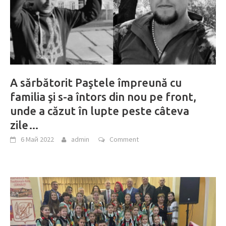
A sărbătorit Paştele împreună cu
familia şi s-a întors din nou pe front,
unde a căzut în lupte peste câteva
zile…
6 Май 2022
admin
Comment