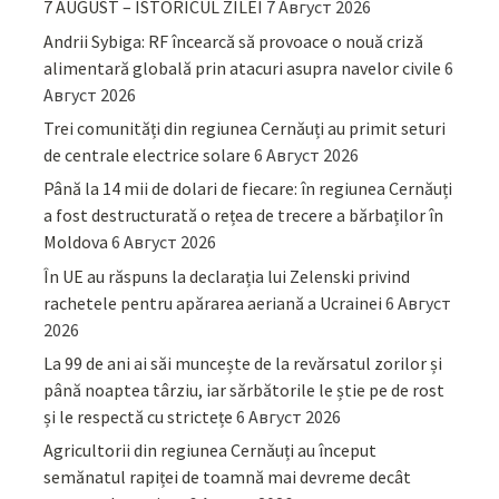
7 AUGUST – ISTORICUL ZILEI
7 Август 2026
Andrii Sybiga: RF încearcă să provoace o nouă criză
alimentară globală prin atacuri asupra navelor civile
6
Август 2026
Trei comunități din regiunea Cernăuți au primit seturi
de centrale electrice solare
6 Август 2026
Până la 14 mii de dolari de fiecare: în regiunea Cernăuți
a fost destructurată o rețea de trecere a bărbaților în
Moldova
6 Август 2026
În UE au răspuns la declarația lui Zelenski privind
rachetele pentru apărarea aeriană a Ucrainei
6 Август
2026
La 99 de ani ai săi muncește de la revărsatul zorilor și
până noaptea târziu, iar sărbătorile le știe pe de rost
și le respectă cu strictețe
6 Август 2026
Agricultorii din regiunea Cernăuți au început
semănatul rapiței de toamnă mai devreme decât