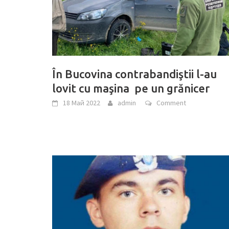
În Bucovina contrabandiştii l-au
lovit cu maşina pe un grănicer
18 Май 2022
admin
Comment