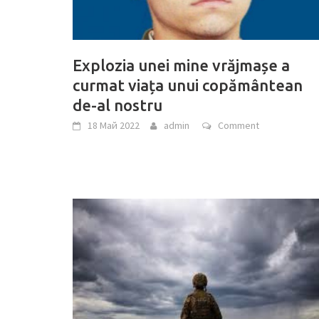
Explozia unei mine vrăjmașe a
curmat viața unui copământean
de-al nostru
18 Май 2022
admin
Comment