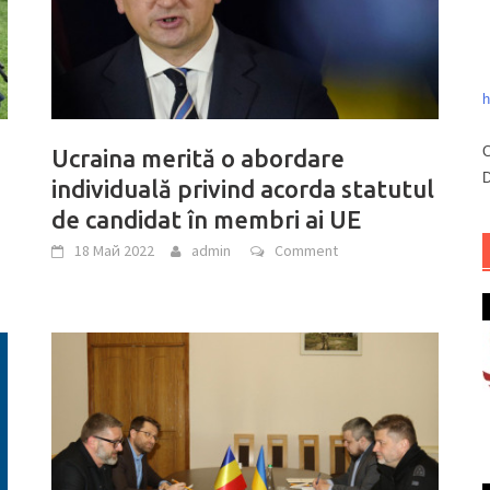
h
C
Ucraina merită o abordare
D
individuală privind acorda statutul
de candidat în membri ai UE
18 Май 2022
admin
Comment