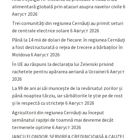
alimentară globală prin atacuri asupra navelor civile
6
Август 2026
Trei comunități din regiunea Cernăuți au primit seturi
de centrale electrice solare
6 Август 2026
Până la 14 mii de dolari de fiecare: în regiunea Cernăuți
a fost destructurată o rețea de trecere a bărbaților în
Moldova
6 Август 2026
În UE au răspuns la declarația lui Zelenski privind
rachetele pentru apărarea aeriană a Ucrainei
6 Август
2026
La 99 de ani ai săi muncește de la revărsatul zorilor și
până noaptea târziu, iar sărbătorile le știe pe de rost
și le respectă cu strictețe
6 Август 2026
Agricultorii din regiunea Cernăuți au început
semănatul rapiței de toamnă mai devreme decât
termenele optime
6 Август 2026
IANCU FLONDOR: SERVIREA CREDINCIOASĂ A CAUZEI