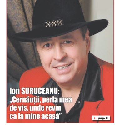
Буковина