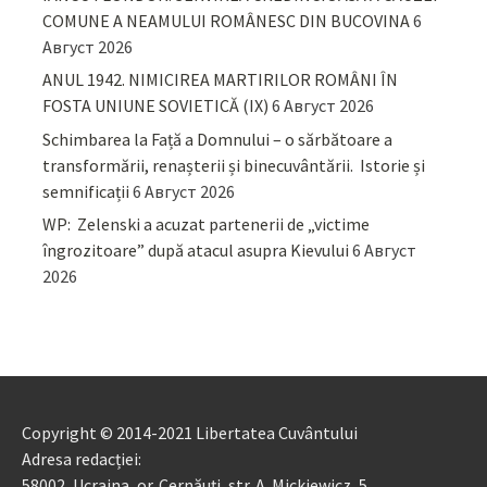
COMUNE A NEAMULUI ROMÂNESC DIN BUCOVINA
6
Август 2026
ANUL 1942. NIMICIREA MARTIRILOR ROMÂNI ÎN
FOSTA UNIUNE SOVIETICĂ (IX)
6 Август 2026
Schimbarea la Față a Domnului – o sărbătoare a
transformării, renașterii și binecuvântării. Istorie și
semnificații
6 Август 2026
WP: Zelenski a acuzat partenerii de „victime
îngrozitoare” după atacul asupra Kievului
6 Август
2026
Copyright © 2014-2021 Libertatea Cuvântului
Adresa redacției:
58002, Ucraina, or. Cernăuți, str. A. Mickiewicz, 5