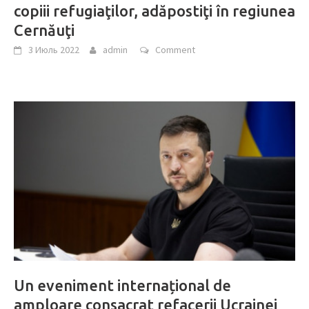
copiii refugiaţilor, adăpostiţi în regiunea
Cernăuţi
3 Июль 2022
admin
Comment
Un eveniment internațional de
amploare consacrat refacerii Ucrainei