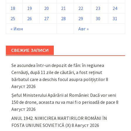
18
19
20
21
22
23
24
25
26
27
28
29
30
31
« Июн
Авг »
СВЕЖИЕ ЗАПИСИ
Se ascundea într-un depozit de fân: în regiunea
Cernăuți, după 11 zile de căutări, a fost reținut
bărbatul care a deschis focul asupra polițiștilor
8
Август 2026
Șeful Ministerului Apărării al României: Dacă vor veni
150 de drone, aceasta nu va mai fi o perioadă de pace
8
Август 2026
ANUL 1942. NIMICIREA MARTIRILOR ROMÂNI ÎN
FOSTA UNIUNE SOVIETICĂ (X)
8 Август 2026