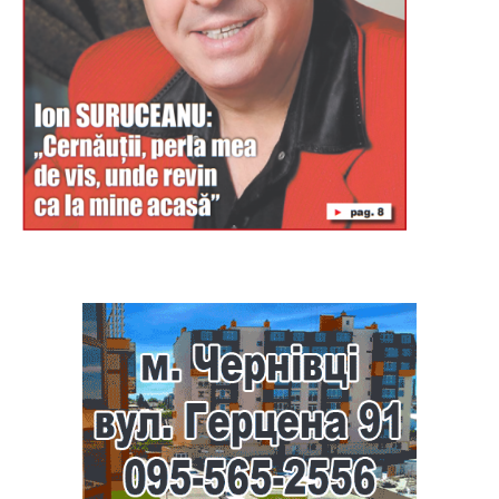
Буковина