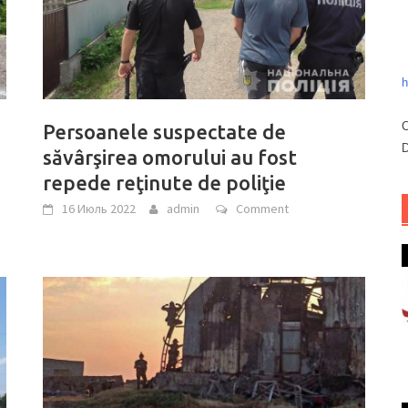
h
C
Persoanele suspectate de
D
săvârşirea omorului au fost
repede reţinute de poliţie
16 Июль 2022
admin
Comment