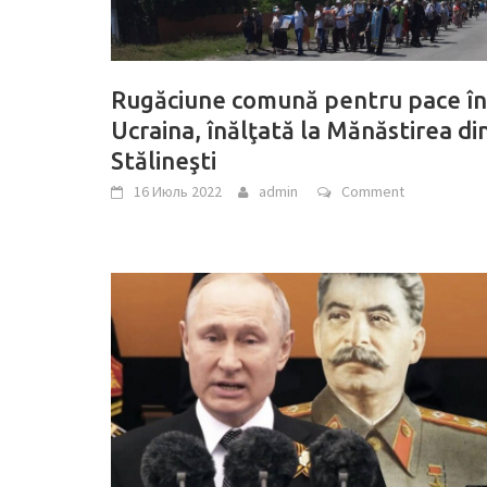
Rugăciune comună pentru pace în
Ucraina, înălţată la Mănăstirea di
Stălineşti
16 Июль 2022
admin
Comment