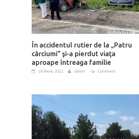
În accidentul rutier de la „Patru
cârciumi” şi-a pierdut viaţa
aproape întreaga familie
16 Июль 2022
admin
Comment