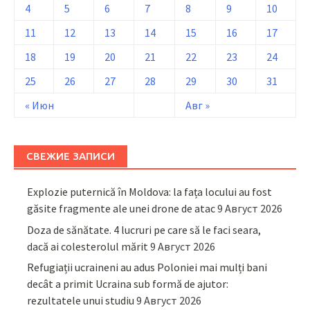
4
5
6
7
8
9
10
11
12
13
14
15
16
17
18
19
20
21
22
23
24
25
26
27
28
29
30
31
« Июн
Авг »
СВЕЖИЕ ЗАПИСИ
Explozie puternică în Moldova: la fața locului au fost
găsite fragmente ale unei drone de atac
9 Август 2026
Doza de sănătate. 4 lucruri pe care să le faci seara,
dacă ai colesterolul mărit
9 Август 2026
Refugiații ucraineni au adus Poloniei mai mulți bani
decât a primit Ucraina sub formă de ajutor:
rezultatele unui studiu
9 Август 2026