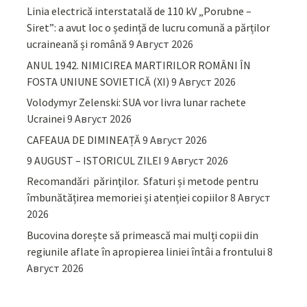
Linia electrică interstatală de 110 kV „Porubne –
Siret”: a avut loc o ședință de lucru comună a părților
ucraineană și română
9 Август 2026
ANUL 1942. NIMICIREA MARTIRILOR ROMÂNI ÎN
FOSTA UNIUNE SOVIETICĂ (XI)
9 Август 2026
Volodymyr Zelenski: SUA vor livra lunar rachete
Ucrainei
9 Август 2026
CAFEAUA DE DIMINEAȚĂ
9 Август 2026
9 AUGUST – ISTORICUL ZILEI
9 Август 2026
Recomandări părinţilor. Sfaturi și metode pentru
îmbunătățirea memoriei și atenției copiilor
8 Август
2026
Bucovina dorește să primească mai mulți copii din
regiunile aflate în apropierea liniei întâi a frontului
8
Август 2026