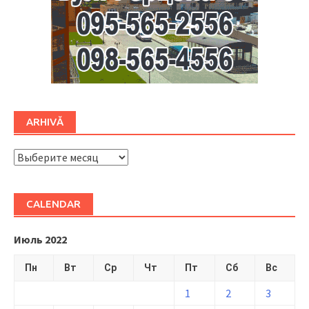
ARHIVĂ
ARHIVĂ
CALENDAR
Июль 2022
Пн
Вт
Ср
Чт
Пт
Сб
Вс
1
2
3