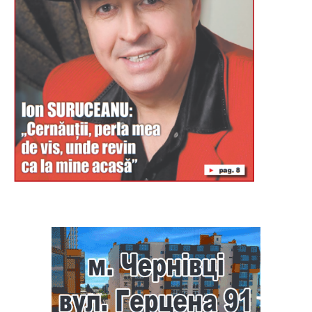
Буковина