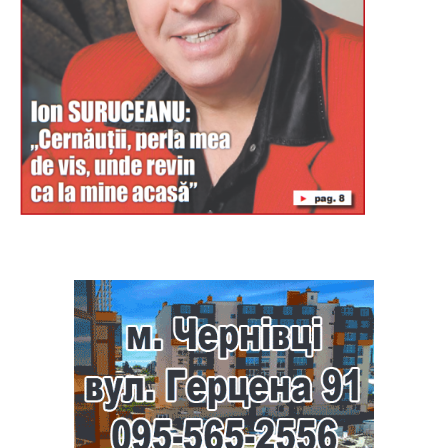
Буковина