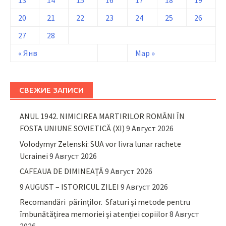
13
14
15
16
17
18
19
20
21
22
23
24
25
26
27
28
« Янв
Мар »
СВЕЖИЕ ЗАПИСИ
ANUL 1942. NIMICIREA MARTIRILOR ROMÂNI ÎN
FOSTA UNIUNE SOVIETICĂ (XI)
9 Август 2026
Volodymyr Zelenski: SUA vor livra lunar rachete
Ucrainei
9 Август 2026
CAFEAUA DE DIMINEAȚĂ
9 Август 2026
9 AUGUST – ISTORICUL ZILEI
9 Август 2026
Recomandări părinţilor. Sfaturi și metode pentru
îmbunătățirea memoriei și atenției copiilor
8 Август