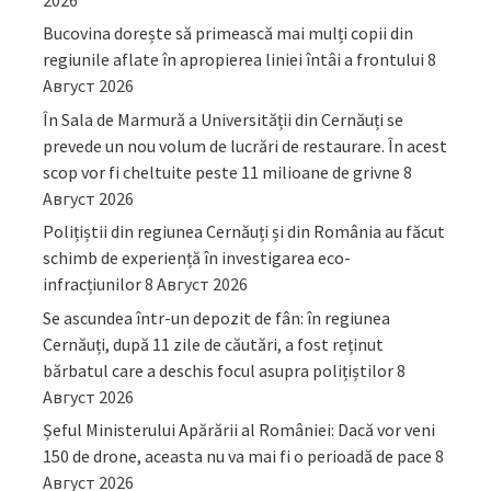
2026
Bucovina dorește să primească mai mulți copii din
regiunile aflate în apropierea liniei întâi a frontului
8
Август 2026
În Sala de Marmură a Universității din Cernăuți se
prevede un nou volum de lucrări de restaurare. În acest
scop vor fi cheltuite peste 11 milioane de grivne
8
Август 2026
Polițiștii din regiunea Cernăuți și din România au făcut
schimb de experiență în investigarea eco-
infracțiunilor
8 Август 2026
Se ascundea într-un depozit de fân: în regiunea
Cernăuți, după 11 zile de căutări, a fost reținut
bărbatul care a deschis focul asupra polițiștilor
8
Август 2026
Șeful Ministerului Apărării al României: Dacă vor veni
150 de drone, aceasta nu va mai fi o perioadă de pace
8
Август 2026