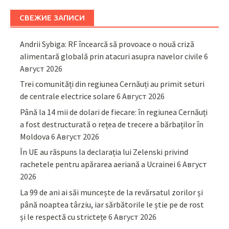
СВЕЖИЕ ЗАПИСИ
Andrii Sybiga: RF încearcă să provoace o nouă criză
alimentară globală prin atacuri asupra navelor civile
6
Август 2026
Trei comunități din regiunea Cernăuți au primit seturi
de centrale electrice solare
6 Август 2026
Până la 14 mii de dolari de fiecare: în regiunea Cernăuți
a fost destructurată o rețea de trecere a bărbaților în
Moldova
6 Август 2026
În UE au răspuns la declarația lui Zelenski privind
rachetele pentru apărarea aeriană a Ucrainei
6 Август
2026
La 99 de ani ai săi muncește de la revărsatul zorilor și
până noaptea târziu, iar sărbătorile le știe pe de rost
și le respectă cu strictețe
6 Август 2026