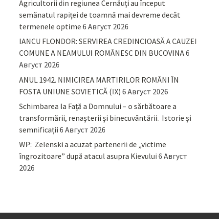
Agricultorii din regiunea Cernăuți au început
semănatul rapiței de toamnă mai devreme decât
termenele optime
6 Август 2026
IANCU FLONDOR: SERVIREA CREDINCIOASĂ A CAUZEI
COMUNE A NEAMULUI ROMÂNESC DIN BUCOVINA
6
Август 2026
ANUL 1942. NIMICIREA MARTIRILOR ROMÂNI ÎN
FOSTA UNIUNE SOVIETICĂ (IX)
6 Август 2026
Schimbarea la Față a Domnului – o sărbătoare a
transformării, renașterii și binecuvântării. Istorie și
semnificații
6 Август 2026
WP: Zelenski a acuzat partenerii de „victime
îngrozitoare” după atacul asupra Kievului
6 Август
2026