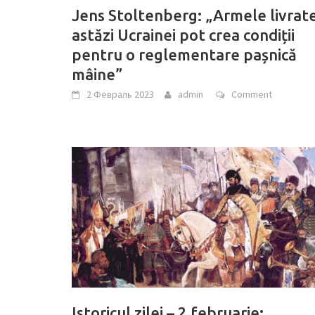
Jens Stoltenberg: „Armele livrat
astăzi Ucrainei pot crea condiții
pentru o reglementare pașnică
mâine”
2 Февраль 2023
admin
Comment
Istoricul zilei – 2 februarie: