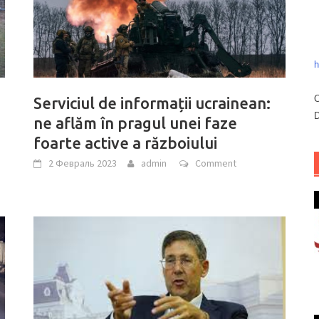
h
C
Serviciul de informații ucrainean:
D
ne aflăm în pragul unei faze
foarte active a războiului
2 Февраль 2023
admin
Comment