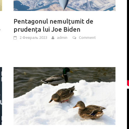
Pentagonul nemulțumit de
e
prudența lui Joe Biden
2 Февраль 2023
admin
Comment