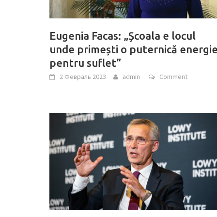
Eugenia Facas: „Școala e locul
unde primești o puternică energi
pentru suflet”
2 Февраль 2023
admin
Comment