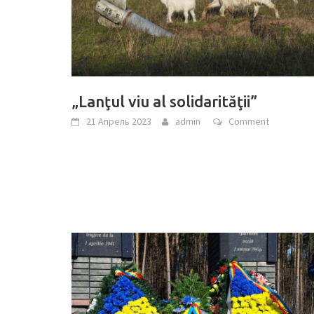
„Lanţul viu al solidarităţii”
21 Апрель 2023
admin
Comment