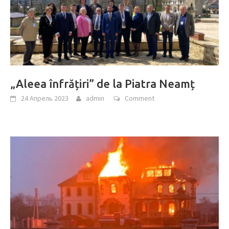
„Aleea înfrățiri” de la Piatra Neamț
24 Апрель 2023
admin
Comment