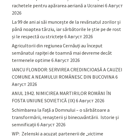
rachetele pentru apărarea aeriană a Ucrainei
6 Август
2026
La 99 de ani ai săi muncește de la revărsatul zorilor și
până noaptea târziu, iar sărbătorile le știe pe de rost
și le respectă cu strictețe
6 Август 2026
Agricultorii din regiunea Cernăuți au început
semănatul rapiței de toamnă mai devreme decât
termenele optime
6 Август 2026
IANCU FLONDOR: SERVIREA CREDINCIOASĂ A CAUZEI
COMUNE A NEAMULUI ROMÂNESC DIN BUCOVINA
6
Август 2026
ANUL 1942. NIMICIREA MARTIRILOR ROMÂNI ÎN
FOSTA UNIUNE SOVIETICĂ (IX)
6 Август 2026
Schimbarea la Față a Domnului – o sărbătoare a
transformării, renașterii și binecuvântării. Istorie și
semnificații
6 Август 2026
WP: Zelenski a acuzat partenerii de „victime