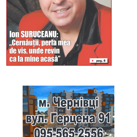
Буковина