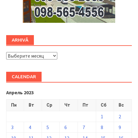
ARHIVĂ
ARHIVĂ
CALENDAR
Апрель 2023
Пн
Вт
Ср
Чт
Пт
Сб
Вс
1
2
3
4
5
6
7
8
9