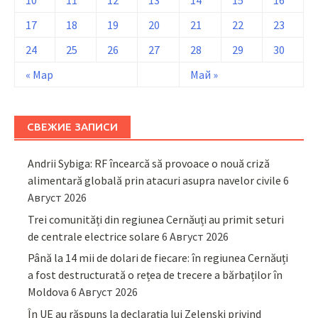
10
11
12
13
14
15
16
17
18
19
20
21
22
23
24
25
26
27
28
29
30
« Мар
Май »
СВЕЖИЕ ЗАПИСИ
Andrii Sybiga: RF încearcă să provoace o nouă criză
alimentară globală prin atacuri asupra navelor civile
6
Август 2026
Trei comunități din regiunea Cernăuți au primit seturi
de centrale electrice solare
6 Август 2026
Până la 14 mii de dolari de fiecare: în regiunea Cernăuți
a fost destructurată o rețea de trecere a bărbaților în
Moldova
6 Август 2026
În UE au răspuns la declarația lui Zelenski privind