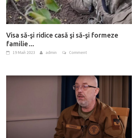
Visa să-şi ridice casă şi să-şi formeze
familie…
19 Май 2023
admin
Comment