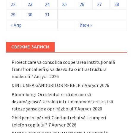
22
23
24
25
26
27
28
29
30
31
« Апр
Июн »
СВЕЖИЕ ЗАПИСИ
Proiect care va consolida cooperarea instituțională
transfrontalieră și va dezvolta o infrastructură
modernă
7 Август 2026
DIN LUMEA GÂNDURILOR REBELE
7 Август 2026
Bloomberg: Occidentul riscă din nou să
dezamăgească Ucraina într-un moment critic și să
rateze șansa de a opri războiul
7 Август 2026
Ghid pentru părinţi. Când ar trebui să-i cumperi
telefon copilului?
7 Август 2026