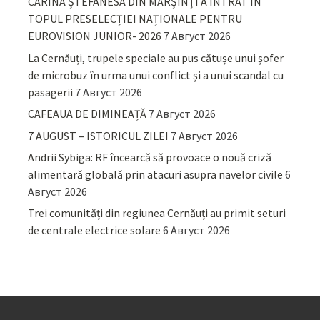
CARINA ȘTEFANESA DIN MARȘINȚI A INTRAT ÎN
TOPUL PRESELECȚIEI NAȚIONALE PENTRU
EUROVISION JUNIOR- 2026
7 Август 2026
La Cernăuți, trupele speciale au pus cătușe unui șofer
de microbuz în urma unui conflict și a unui scandal cu
pasagerii
7 Август 2026
CAFEAUA DE DIMINEAȚĂ
7 Август 2026
7 AUGUST – ISTORICUL ZILEI
7 Август 2026
Andrii Sybiga: RF încearcă să provoace o nouă criză
alimentară globală prin atacuri asupra navelor civile
6
Август 2026
Trei comunități din regiunea Cernăuți au primit seturi
de centrale electrice solare
6 Август 2026