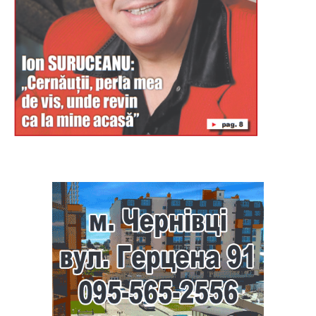
Буковина