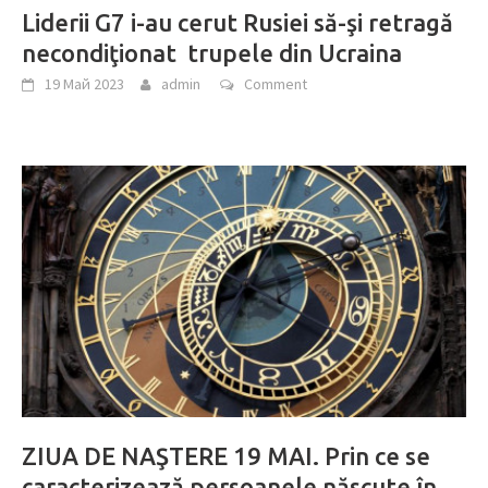
Liderii G7 i-au cerut Rusiei să-şi retragă
necondiţionat trupele din Ucraina
19 Май 2023
admin
Comment
ZIUA DE NAŞTERE 19 MAI. Prin ce se
caracterizează persoanele născute în