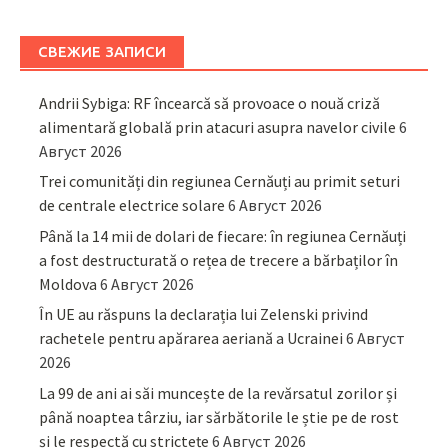
СВЕЖИЕ ЗАПИСИ
Andrii Sybiga: RF încearcă să provoace o nouă criză
alimentară globală prin atacuri asupra navelor civile
6
Август 2026
Trei comunități din regiunea Cernăuți au primit seturi
de centrale electrice solare
6 Август 2026
Până la 14 mii de dolari de fiecare: în regiunea Cernăuți
a fost destructurată o rețea de trecere a bărbaților în
Moldova
6 Август 2026
În UE au răspuns la declarația lui Zelenski privind
rachetele pentru apărarea aeriană a Ucrainei
6 Август
2026
La 99 de ani ai săi muncește de la revărsatul zorilor și
până noaptea târziu, iar sărbătorile le știe pe de rost
și le respectă cu strictețe
6 Август 2026