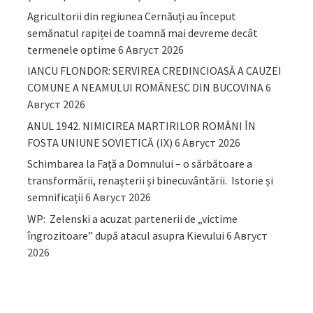
Agricultorii din regiunea Cernăuți au început
semănatul rapiței de toamnă mai devreme decât
termenele optime
6 Август 2026
IANCU FLONDOR: SERVIREA CREDINCIOASĂ A CAUZEI
COMUNE A NEAMULUI ROMÂNESC DIN BUCOVINA
6
Август 2026
ANUL 1942. NIMICIREA MARTIRILOR ROMÂNI ÎN
FOSTA UNIUNE SOVIETICĂ (IX)
6 Август 2026
Schimbarea la Față a Domnului – o sărbătoare a
transformării, renașterii și binecuvântării. Istorie și
semnificații
6 Август 2026
WP: Zelenski a acuzat partenerii de „victime
îngrozitoare” după atacul asupra Kievului
6 Август
2026