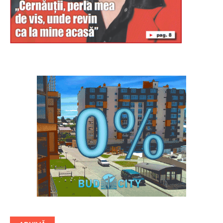
Буковина