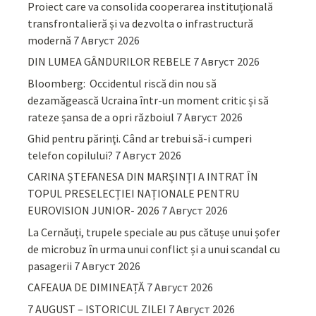
Proiect care va consolida cooperarea instituțională
transfrontalieră și va dezvolta o infrastructură
modernă
7 Август 2026
DIN LUMEA GÂNDURILOR REBELE
7 Август 2026
Bloomberg: Occidentul riscă din nou să
dezamăgească Ucraina într-un moment critic și să
rateze șansa de a opri războiul
7 Август 2026
Ghid pentru părinţi. Când ar trebui să-i cumperi
telefon copilului?
7 Август 2026
CARINA ȘTEFANESA DIN MARȘINȚI A INTRAT ÎN
TOPUL PRESELECȚIEI NAȚIONALE PENTRU
EUROVISION JUNIOR- 2026
7 Август 2026
La Cernăuți, trupele speciale au pus cătușe unui șofer
de microbuz în urma unui conflict și a unui scandal cu
pasagerii
7 Август 2026
CAFEAUA DE DIMINEAȚĂ
7 Август 2026
7 AUGUST – ISTORICUL ZILEI
7 Август 2026