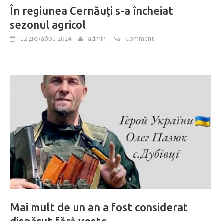
În regiunea Cernăuți s-a încheiat
sezonul agricol
12 Декабрь 2024
admin
Comment
Mai mult de un an a fost considerat
dispărut fără veste…