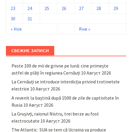
23
24
25
26
27
28
29
30
31
« Ноя
Янв »
СВЕЖИЕ ЗАПИСИ
Peste 100 de mii de grivne pe lună: cine primește
astfel de plăți în regiunea Cernăuți
10 Август 2026
La Cernăuți se introduce interdicția privind trotinetele
electrice
10 Август 2026
A revenit la baștină după 1500 de zile de captivitate în
Rusia
10 Август 2026
La Grușivți, raionul Nistru, trei berze au fost
electrocutate
10 Август 2026
The Atlantic: SUA se tem că Ucraina va produce