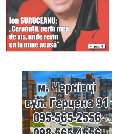
Буковина