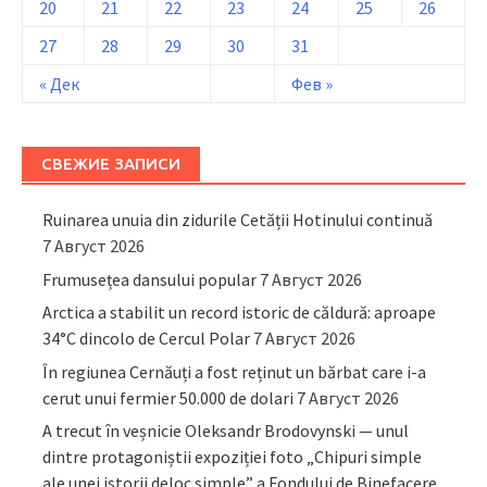
20
21
22
23
24
25
26
27
28
29
30
31
« Дек
Фев »
СВЕЖИЕ ЗАПИСИ
Ruinarea unuia din zidurile Cetății Hotinului continuă
7 Август 2026
Frumusețea dansului popular
7 Август 2026
Arctica a stabilit un record istoric de căldură: aproape
34°C dincolo de Cercul Polar
7 Август 2026
În regiunea Cernăuți a fost reținut un bărbat care i-a
cerut unui fermier 50.000 de dolari
7 Август 2026
A trecut în veșnicie Oleksandr Brodovynski — unul
dintre protagoniștii expoziției foto „Chipuri simple
ale unei istorii deloc simple” a Fondului de Binefacere