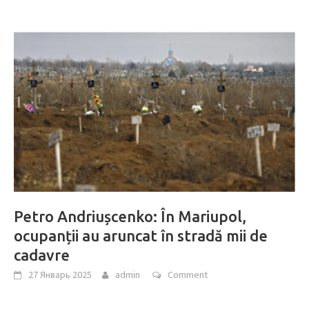
Petro Andriușcenko: În Mariupol,
ocupanții au aruncat în stradă mii de
cadavre
27 Январь 2025
admin
Comment