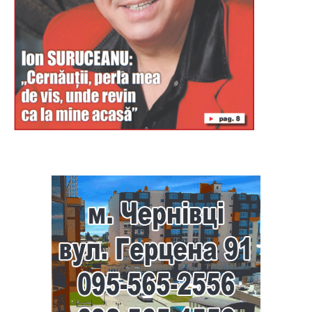
Буковина