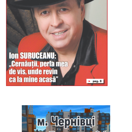
Буковина