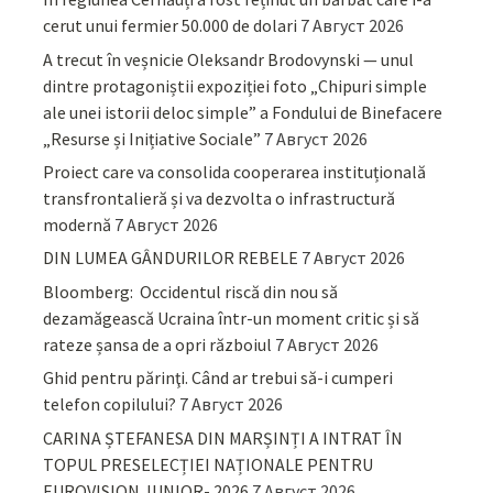
cerut unui fermier 50.000 de dolari
7 Август 2026
A trecut în veșnicie Oleksandr Brodovynski — unul
dintre protagoniștii expoziției foto „Chipuri simple
ale unei istorii deloc simple” a Fondului de Binefacere
„Resurse și Inițiative Sociale”
7 Август 2026
Proiect care va consolida cooperarea instituțională
transfrontalieră și va dezvolta o infrastructură
modernă
7 Август 2026
DIN LUMEA GÂNDURILOR REBELE
7 Август 2026
Bloomberg: Occidentul riscă din nou să
dezamăgească Ucraina într-un moment critic și să
rateze șansa de a opri războiul
7 Август 2026
Ghid pentru părinţi. Când ar trebui să-i cumperi
telefon copilului?
7 Август 2026
CARINA ȘTEFANESA DIN MARȘINȚI A INTRAT ÎN
TOPUL PRESELECȚIEI NAȚIONALE PENTRU
EUROVISION JUNIOR- 2026
7 Август 2026