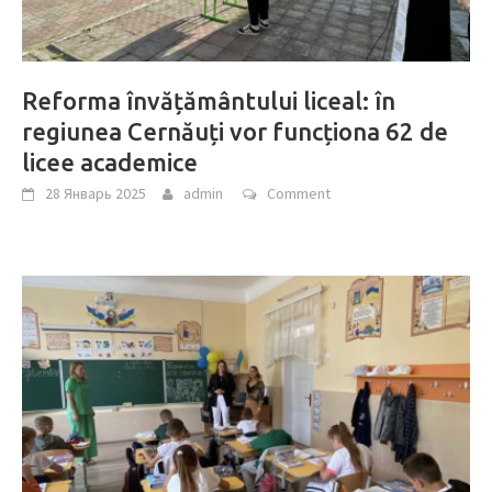
Reforma învățământului liceal: în
regiunea Cernăuți vor funcționa 62 de
licee academice
28 Январь 2025
admin
Comment