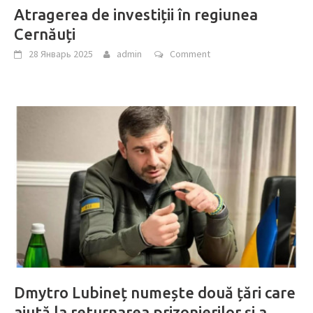
Atragerea de investiții în regiunea
Cernăuți
28 Январь 2025
admin
Comment
Dmytro Lubineț numește două țări care
ajută la returnarea prizonierilor și a