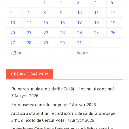
1
2
3
4
5
6
7
8
9
10
11
12
13
14
15
16
17
18
19
20
21
22
23
24
25
26
27
28
29
30
31
« Дек
Фев »
СВЕЖИЕ ЗАПИСИ
Ruinarea unuia din zidurile Cetății Hotinului continuă
7 Август 2026
Frumusețea dansului popular
7 Август 2026
Arctica a stabilit un record istoric de căldură: aproape
34°C dincolo de Cercul Polar
7 Август 2026
În regiunea Cernăuți a fost reținut un bărbat care i-a