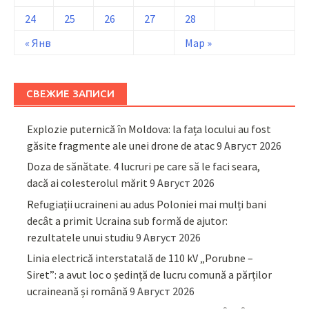
24
25
26
27
28
« Янв
Мар »
СВЕЖИЕ ЗАПИСИ
Explozie puternică în Moldova: la fața locului au fost
găsite fragmente ale unei drone de atac
9 Август 2026
Doza de sănătate. 4 lucruri pe care să le faci seara,
dacă ai colesterolul mărit
9 Август 2026
Refugiații ucraineni au adus Poloniei mai mulți bani
decât a primit Ucraina sub formă de ajutor:
rezultatele unui studiu
9 Август 2026
Linia electrică interstatală de 110 kV „Porubne –
Siret”: a avut loc o ședință de lucru comună a părților
ucraineană și română
9 Август 2026