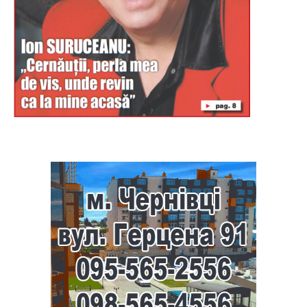
Буковина