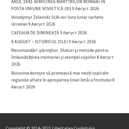
ANUL 1942. NIMICIREA MARTIRILOR ROMÂNI ÎN
FOSTA UNIUNE SOVIETICĂ (XI)
9 Август 2026
Volodymyr Zelenski: SUA vor livra lunar rachete
Ucrainei
9 Август 2026
CAFEAUA DE DIMINEAȚĂ
9 Август 2026
9 AUGUST – ISTORICUL ZILEI
9 Август 2026
Recomandări părinţilor. Sfaturi și metode pentru
îmbunătățirea memoriei și atenției copiilor
8 Август
2026
Bucovina dorește să primească mai mulți copii din
regiunile aflate în apropierea liniei întâi a frontului
8
Август 2026
Copyright © 2014-2021 Libertatea Cuvântului