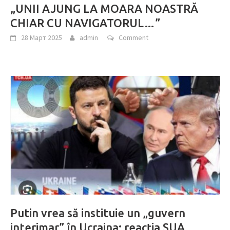
„UNII AJUNG LA MOARA NOASTRĂ
CHIAR CU NAVIGATORUL…”
28 Март 2025
admin
Comment
Putin vrea să instituie un „guvern
interimar” în Ucraina: reacția SUA