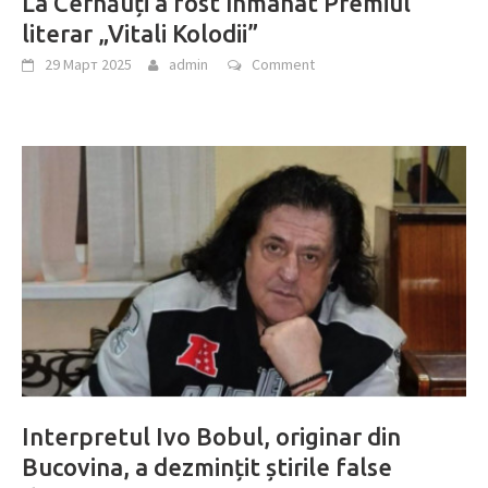
La Cernăuți a fost înmânat Premiul
literar „Vitali Kolodii”
29 Март 2025
admin
Comment
Interpretul Ivo Bobul, originar din
Bucovina, a dezmințit știrile false