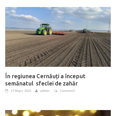
În regiunea Cernăuți a început
semănatul sfeclei de zahăr
27 Март 2025
admin
Comment