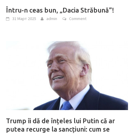
Întru-n ceas bun, „Dacia Străbună”!
31 Март 2025
admin
Comment
Trump îi dă de înțeles lui Putin că ar
putea recurge la sancțiuni: cum se