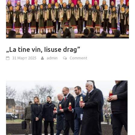
„La tine vin, Iisuse drag”
31 Март 2025
admin
Comment