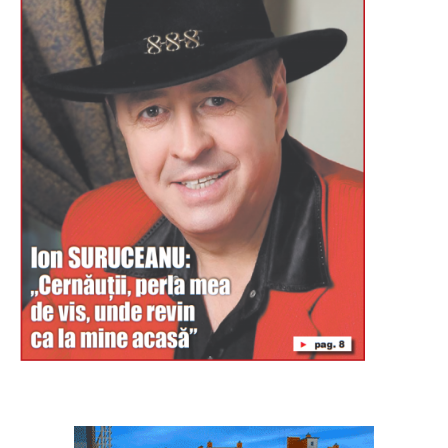
Буковина