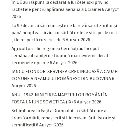
În UE au răspuns la declarația lui Zelenski privind
rachetele pentru apărarea aeriană a Ucrainei
6 Август
2026
La 99 de ani ai săi muncește de la revărsatul zorilor și
până noaptea târziu, iar sărbătorile le știe pe de rost
și le respectă cu strictețe
6 Август 2026
Agricultorii din regiunea Cernăuți au început
semănatul rapiței de toamnă mai devreme decât
termenele optime
6 Август 2026
IANCU FLONDOR: SERVIREA CREDINCIOASĂ A CAUZEI
COMUNE A NEAMULUI ROMÂNESC DIN BUCOVINA
6
Август 2026
ANUL 1942. NIMICIREA MARTIRILOR ROMÂNI ÎN
FOSTA UNIUNE SOVIETICĂ (IX)
6 Август 2026
Schimbarea la Față a Domnului – o sărbătoare a
transformării, renașterii și binecuvântării. Istorie și
semnificații
6 Август 2026