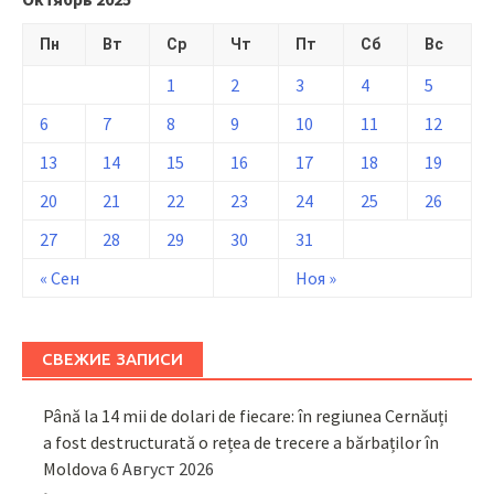
Пн
Вт
Ср
Чт
Пт
Сб
Вс
1
2
3
4
5
6
7
8
9
10
11
12
13
14
15
16
17
18
19
20
21
22
23
24
25
26
27
28
29
30
31
« Сен
Ноя »
СВЕЖИЕ ЗАПИСИ
Până la 14 mii de dolari de fiecare: în regiunea Cernăuți
a fost destructurată o rețea de trecere a bărbaților în
Moldova
6 Август 2026