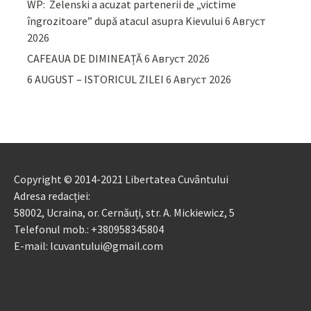
WP: Zelenski a acuzat partenerii de „victime
îngrozitoare” după atacul asupra Kievului
6 Август
2026
CAFEAUA DE DIMINEAȚĂ
6 Август 2026
6 AUGUST – ISTORICUL ZILEI
6 Август 2026
Copyright © 2014-2021 Libertatea Cuvântului
Adresa redacției:
58002, Ucraina, or. Cernăuți, str. A. Mickiewicz, 5
Telefonul mob.: +380958345804
E-mail: lcuvantului@gmail.com