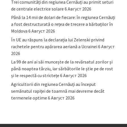
Trei comunități din regiunea Cernăuți au primit seturi
de centrale electrice solare
6 Август 2026
Până la 14 mii de dolari de fiecare: în regiunea Cernăuți
a fost destructurată o rețea de trecere a bărbaților în
Moldova
6 Август 2026
În UE au răspuns la declarația lui Zelenski privind
rachetele pentru apărarea aeriană a Ucrainei
6 Август
2026
La 99 de ani ai săi muncește de la revărsatul zorilor și
până noaptea târziu, iar sărbătorile le știe pe de rost
și le respectă cu strictețe
6 Август 2026
Agricultorii din regiunea Cernăuți au început
semănatul rapiței de toamnă mai devreme decât
termenele optime
6 Август 2026