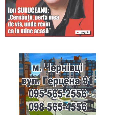
Буковина