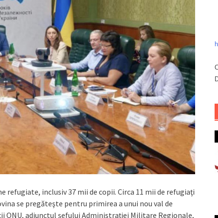
h
C
D
 refugiate, inclusiv 37 mii de copii. Circa 11 mii de refugiaţi
ovina se pregăteşte pentru primirea a unui nou val de
ii ONU, adjunctul şefului Administraţiei Militare Regionale,