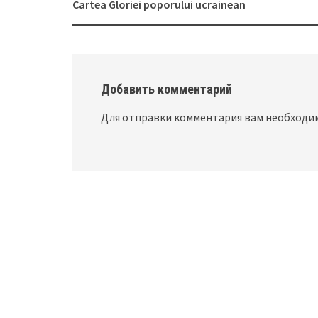
Post
Cartea Gloriei poporului ucrainean
navigation
Добавить комментарий
Для отправки комментария вам необход