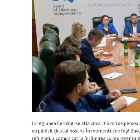
În regiunea Cernăuţi se află circa 106 mii de persoane
au părăsit ţinutul nostru. În momentul de faţă Buc
refugiaţi, a comunicat la întâlnirea cu reprezentanţ