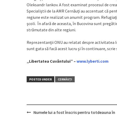
Oleksandr Iankov. A fost examinat procesul de crea
Specialiştii de la AMR Cernăuţi au accentuat că pen
regiune este realizat un anumit program. Refugiaţii su
şcoli. În afară de aceasta, în Bucovina sunt pregăti
strămutate din alte regiuni.
Reprezentanţii ONU au relatat despre activitatea lor
sunt gata să facă acest lucru şi în continuare, scrie
„Libertatea Cuvântului” –
www.lyberti.com
POSTED UNDER
CERNĂUȚI
Numele lui a fost înscris pentru totdeauna în