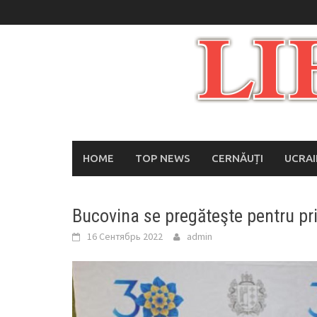
Skip
to
content
HOME
TOP NEWS
CERNĂUȚI
UCRA
Bucovina se pregăteşte pentru pri
16 Сентябрь 2022
admin