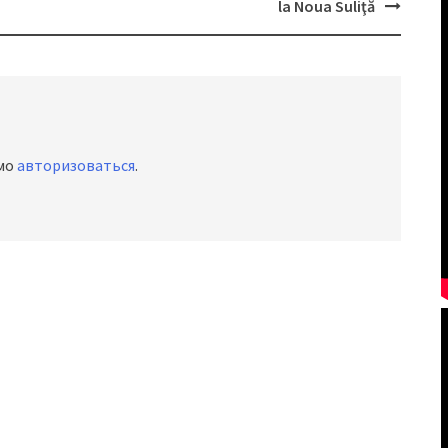
la Noua Suliţă
имо
авторизоваться
.