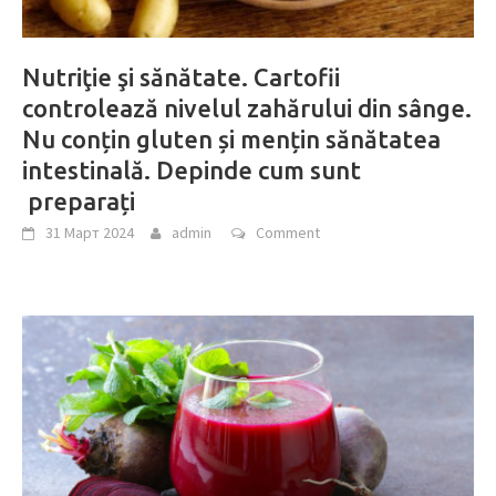
Nutriţie şi sănătate. Cartofii
controlează nivelul zahărului din sânge.
Nu conțin gluten și mențin sănătatea
intestinală. Depinde cum sunt
preparați
31 Март 2024
admin
Comment