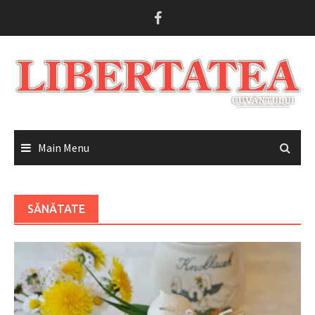
Skip
to
content
Main Menu
SĂNĂTATE