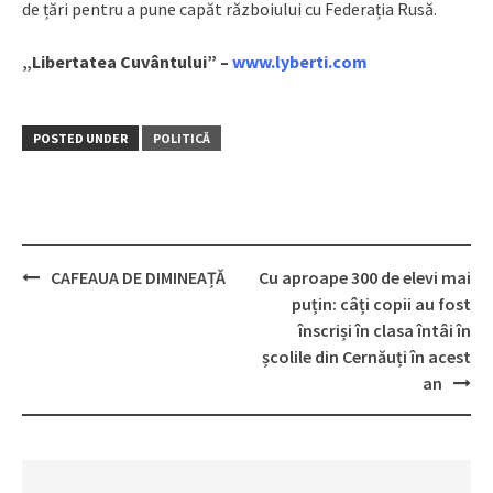
de țări pentru a pune capăt războiului cu Federația Rusă.
„Libertatea Cuvântului” –
www.lyberti.com
POSTED UNDER
POLITICĂ
CAFEAUA DE DIMINEAȚĂ
Cu aproape 300 de elevi mai
Post
puțin: câți copii au fost
navigation
înscriși în clasa întâi în
școlile din Cernăuți în acest
an