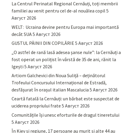
La Centrul Perinatal Regional Cernăuți, toți membrii
familiei au venit pentru cel de-al nouălea copil
5
Август 2026
WELT: Ucraina devine pentru Europa mai importantă
decât SUA
5 Август 2026
GUSTUL PÂINII DIN COPILĂRIE
5 Август 2026
„O astfel de rană lasă adesea șanse nule”: la Cernăuți a
fost operat un polițist în vârstă de 35 de ani, rănit la
Igești
5 Август 2026
Artiom Galchevici din Noua Suliță – deținătorul
Trofeului Concursului Internațional de Estradă,
desfășurat în orașul italian Mascalucia
5 Август 2026
Ceartă fatală la Cernăuți: un bărbat este suspectat de
uciderea propriului frate
5 Август 2026
Comunitățile își unesc eforturile de dragul tineretului
5 Август 2026
În Kiev și regiune, 17 persoane au murit și alte 44 au