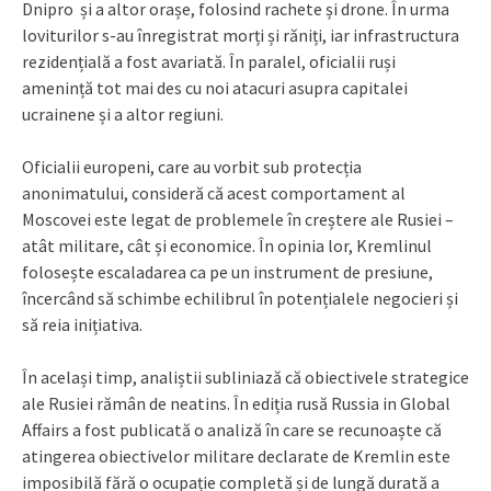
Dnipro și a altor orașe, folosind rachete și drone. În urma
loviturilor s-au înregistrat morți și răniți, iar infrastructura
rezidențială a fost avariată. În paralel, oficialii ruși
amenință tot mai des cu noi atacuri asupra capitalei
ucrainene și a altor regiuni.
Oficialii europeni, care au vorbit sub protecția
anonimatului, consideră că acest comportament al
Moscovei este legat de problemele în creștere ale Rusiei –
atât militare, cât și economice. În opinia lor, Kremlinul
folosește escaladarea ca pe un instrument de presiune,
încercând să schimbe echilibrul în potențialele negocieri și
să reia inițiativa.
În același timp, analiștii subliniază că obiectivele strategice
ale Rusiei rămân de neatins. În ediția rusă Russia in Global
Affairs a fost publicată o analiză în care se recunoaște că
atingerea obiectivelor militare declarate de Kremlin este
imposibilă fără o ocupație completă și de lungă durată a