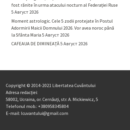
fost rănite în urma atacului nocturn al Federației Ruse
5 Август 2026
Moment astrologic. Cele 5 zodii protejate în Postul
Adormirii Maicii Domnului 2026. Vor avea noroc până
la Sfânta Maria
5 Август 2026
CAFEAUA DE DIMINEAȚĂ
5 Август 2026
Copyright © 2014-2021 Libertatea Cuvântului
Adresa redacției:
58002, Ucraina, or. Cernăuți, str. A. Mickiewicz, 5
Telefonul mob.: +380958345804
E-mail: lcuvantului@gmail.com