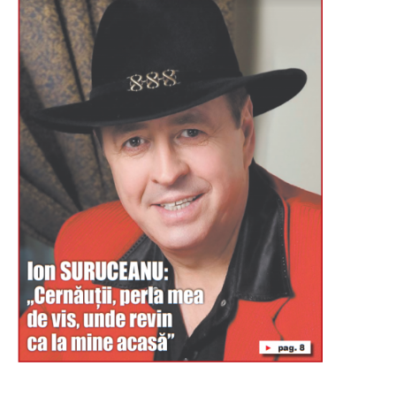
Буковина