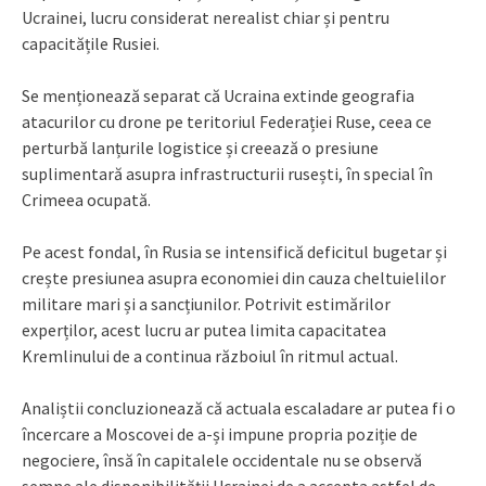
Ucrainei, lucru considerat nerealist chiar și pentru
capacitățile Rusiei.
Se menționează separat că Ucraina extinde geografia
atacurilor cu drone pe teritoriul Federației Ruse, ceea ce
perturbă lanțurile logistice și creează o presiune
suplimentară asupra infrastructurii rusești, în special în
Crimeea ocupată.
Pe acest fondal, în Rusia se intensifică deficitul bugetar și
crește presiunea asupra economiei din cauza cheltuielilor
militare mari și a sancțiunilor. Potrivit estimărilor
experților, acest lucru ar putea limita capacitatea
Kremlinului de a continua războiul în ritmul actual.
Analiștii concluzionează că actuala escaladare ar putea fi o
încercare a Moscovei de a-și impune propria poziție de
negociere, însă în capitalele occidentale nu se observă
semne ale disponibilității Ucrainei de a accepta astfel de