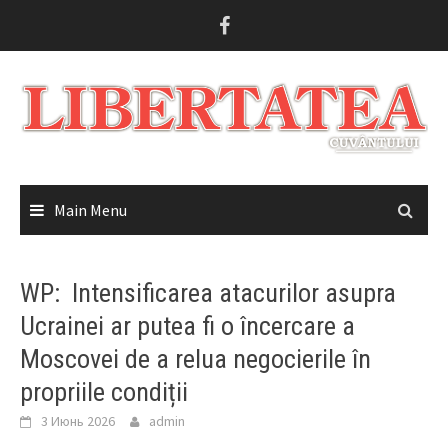
Skip
to
content
Main Menu
WP: Intensificarea atacurilor asupra
Ucrainei ar putea fi o încercare a
Moscovei de a relua negocierile în
propriile condiții
3 Июнь 2026
admin