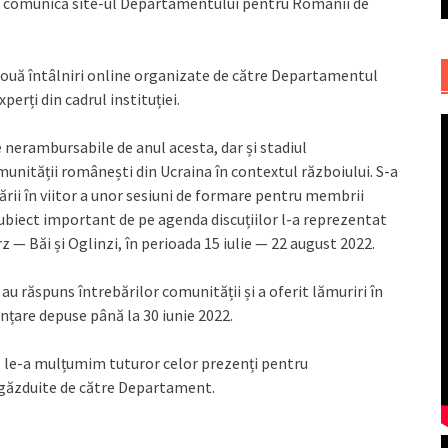
st, comunică site-ul Departamentului pentru Românii de
două întâlniri online organizate de către Departamentul
erți din cadrul instituției.
le nerambursabile de anul acesta, dar și stadiul
unității românești din Ucraina în contextul războiului. S-a
ii în viitor a unor sesiuni de formare pentru membrii
 subiect important de pe agenda discuțiilor l-a reprezentat
— Băi și Oglinzi, în perioada 15 iulie — 22 august 2022.
 au răspuns întrebărilor comunității și a oferit lămuriri în
anțare depuse până la 30 iunie 2022.
u, le-a mulțumim tuturor celor prezenți pentru
ne găzduite de către Departament.