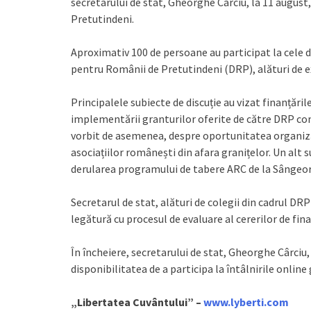
secretarului de stat, Gheorghe Cârciu, la 11 augu
Pretutindeni.
Aproximativ 100 de persoane au participat la cele 
pentru Românii de Pretutindeni (DRP), alături de exp
Principalele subiecte de discuție au vizat finanțări
implementării granturilor oferite de către DRP com
vorbit de asemenea, despre oportunitatea organizăr
asociațiilor românești din afara granițelor. Un alt
derularea programului de tabere ARC de la Sângeorz 
Secretarul de stat, alături de colegii din cadrul DRP
legătură cu procesul de evaluare al cererilor de fin
În încheiere, secretarului de stat, Gheorghe Cârci
disponibilitatea de a participa la întâlnirile onli
„Libertatea Cuvântului” –
www.lyberti.com