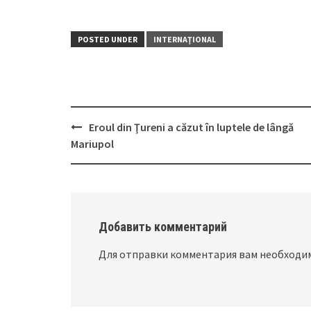
POSTED UNDER
INTERNAŢIONAL
Eroul din Ţureni a căzut în luptele de lângă
Post
Mariupol
navigation
Добавить комментарий
Для отправки комментария вам необход