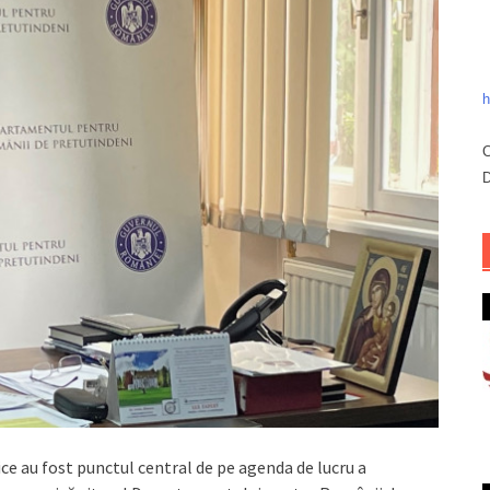
h
C
D
ice au fost punctul central de pe agenda de lucru a