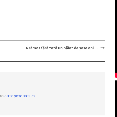
A rămas fără tată un băiat de şase ani…
имо
авторизоваться
.