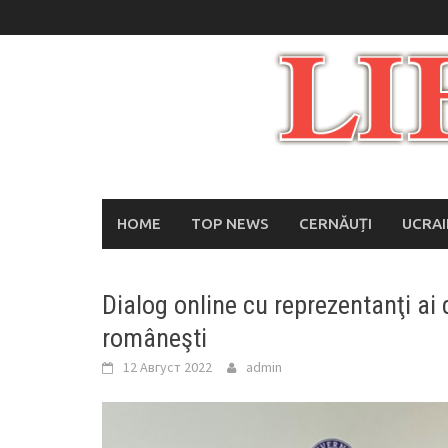
Skip
to
content
HOME
TOP NEWS
CERNĂUȚI
UCRA
Dialog online cu reprezentanţi ai 
româneşti
12 Август 2022
admin