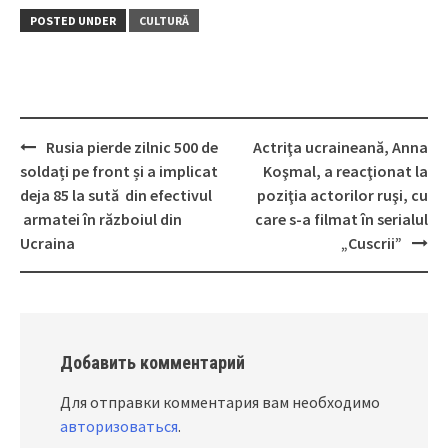
POSTED UNDER
CULTURĂ
Rusia pierde zilnic 500 de
Actriţa ucraineană, Anna
Post
soldați pe front și a implicat
Koşmal, a reacţionat la
navigation
deja 85 la sută din efectivul
poziţia actorilor ruşi, cu
armatei în războiul din
care s-a filmat în serialul
Ucraina
„Cuscrii”
Добавить комментарий
Для отправки комментария вам необходимо
авторизоваться
.