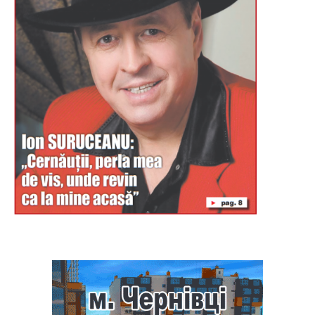
Буковина