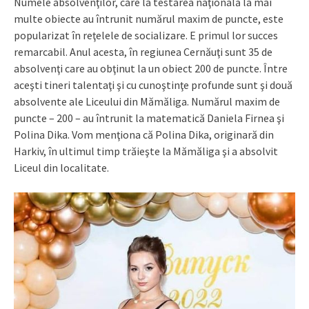
Numele absolvenţilor, care la testarea naţională la mai
multe obiecte au întrunit numărul maxim de puncte, este
popularizat în reţelele de socializare. E primul lor succes
remarcabil. Anul acesta, în regiunea Cernăuţi sunt 35 de
absolvenţi care au obţinut la un obiect 200 de puncte. Între
aceşti tineri talentaţi şi cu cunoştinţe profunde sunt şi două
absolvente ale Liceului din Mămăliga. Numărul maxim de
puncte – 200 – au întrunit la matematică Daniela Firnea şi
Polina Dika. Vom menţiona că Polina Dika, originară din
Harkiv, în ultimul timp trăieşte la Mămăliga şi a absolvit
Liceul din localitate.