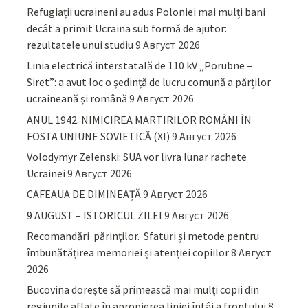
Refugiații ucraineni au adus Poloniei mai mulți bani
decât a primit Ucraina sub formă de ajutor:
rezultatele unui studiu
9 Август 2026
Linia electrică interstatală de 110 kV „Porubne –
Siret”: a avut loc o ședință de lucru comună a părților
ucraineană și română
9 Август 2026
ANUL 1942. NIMICIREA MARTIRILOR ROMÂNI ÎN
FOSTA UNIUNE SOVIETICĂ (XI)
9 Август 2026
Volodymyr Zelenski: SUA vor livra lunar rachete
Ucrainei
9 Август 2026
CAFEAUA DE DIMINEAȚĂ
9 Август 2026
9 AUGUST – ISTORICUL ZILEI
9 Август 2026
Recomandări părinţilor. Sfaturi și metode pentru
îmbunătățirea memoriei și atenției copiilor
8 Август
2026
Bucovina dorește să primească mai mulți copii din
regiunile aflate în apropierea liniei întâi a frontului
8