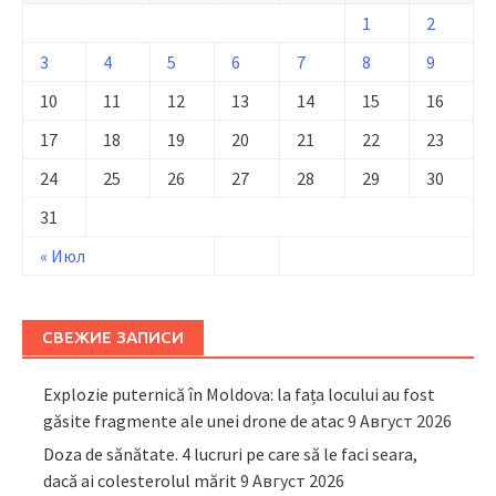
1
2
3
4
5
6
7
8
9
10
11
12
13
14
15
16
17
18
19
20
21
22
23
24
25
26
27
28
29
30
31
« Июл
СВЕЖИЕ ЗАПИСИ
Explozie puternică în Moldova: la fața locului au fost
găsite fragmente ale unei drone de atac
9 Август 2026
Doza de sănătate. 4 lucruri pe care să le faci seara,
dacă ai colesterolul mărit
9 Август 2026