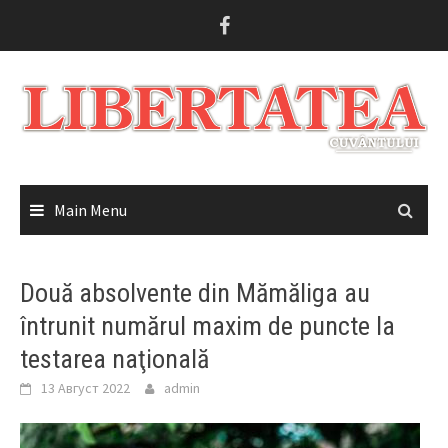
Skip
to
content
Main Menu
Două absolvente din Mămăliga au
întrunit numărul maxim de puncte la
testarea naţională
13 Август 2022
admin