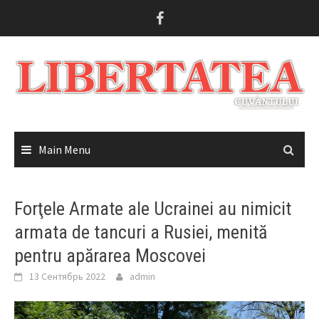
Skip
to
content
Main Menu
Forţele Armate ale Ucrainei au nimicit
armata de tancuri a Rusiei, menită
pentru apărarea Moscovei
13 Сентябрь 2022
admin