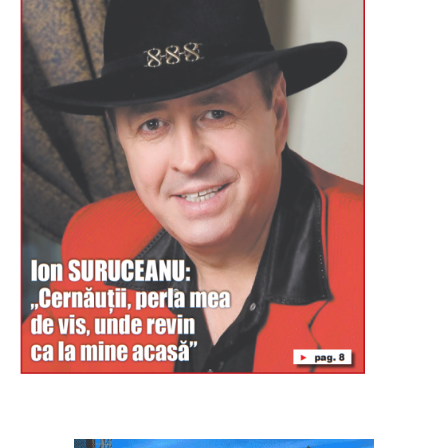
Буковина