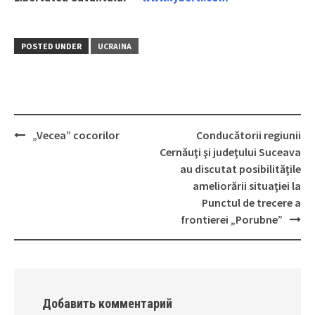
POSTED UNDER
UCRAINA
„Vecea” cocorilor
Conducătorii regiunii
Post
Cernăuţi şi judeţului Suceava
navigation
au discutat posibilităţile
ameliorării situaţiei la
Punctul de trecere a
frontierei „Porubne”
Добавить комментарий