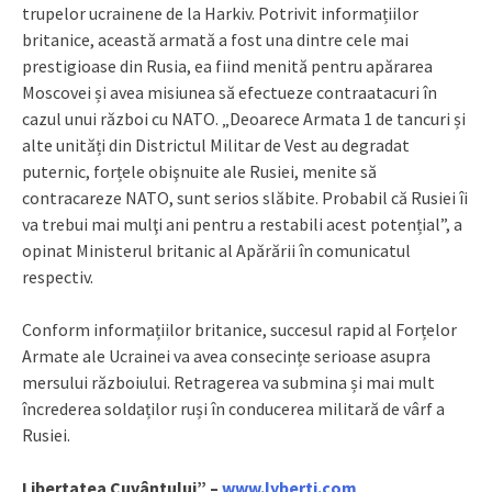
trupelor ucrainene de la Harkiv. Potrivit informațiilor
britanice, această armată a fost una dintre cele mai
prestigioase din Rusia, ea fiind menită pentru apărarea
Moscovei și avea misiunea să efectueze contraatacuri în
cazul unui război cu NATO. „Deoarece Armata 1 de tancuri și
alte unități din Districtul Militar de Vest au degradat
puternic, forțele obişnuite ale Rusiei, menite să
contracareze NATO, sunt serios slăbite. Probabil că Rusiei îi
va trebui mai mulţi ani pentru a restabili acest potențial”, a
opinat Ministerul britanic al Apărării în comunicatul
respectiv.
Conform informațiilor britanice, succesul rapid al Forțelor
Armate ale Ucrainei va avea consecințe serioase asupra
mersului războiului. Retragerea va submina și mai mult
încrederea soldaților ruși în conducerea militară de vârf a
Rusiei.
Libertatea Cuvântului” –
www.lyberti.com