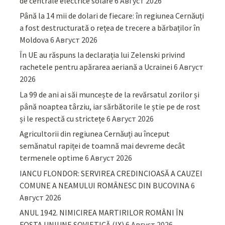
de centrale electrice solare
6 Август 2026
Până la 14 mii de dolari de fiecare: în regiunea Cernăuți
a fost destructurată o rețea de trecere a bărbaților în
Moldova
6 Август 2026
În UE au răspuns la declarația lui Zelenski privind
rachetele pentru apărarea aeriană a Ucrainei
6 Август
2026
La 99 de ani ai săi muncește de la revărsatul zorilor și
până noaptea târziu, iar sărbătorile le știe pe de rost
și le respectă cu strictețe
6 Август 2026
Agricultorii din regiunea Cernăuți au început
semănatul rapiței de toamnă mai devreme decât
termenele optime
6 Август 2026
IANCU FLONDOR: SERVIREA CREDINCIOASĂ A CAUZEI
COMUNE A NEAMULUI ROMÂNESC DIN BUCOVINA
6
Август 2026
ANUL 1942. NIMICIREA MARTIRILOR ROMÂNI ÎN
FOSTA UNIUNE SOVIETICĂ (IX)
6 Август 2026