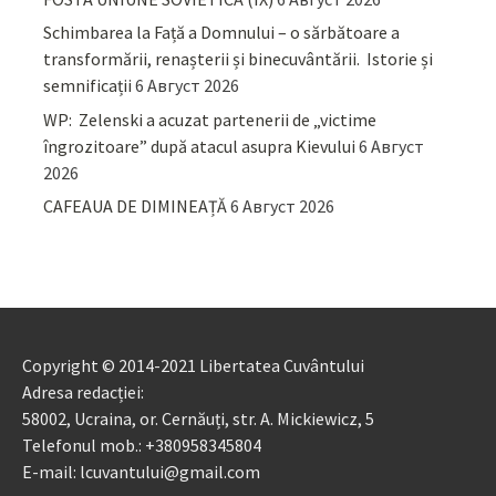
Schimbarea la Față a Domnului – o sărbătoare a
transformării, renașterii și binecuvântării. Istorie și
semnificații
6 Август 2026
WP: Zelenski a acuzat partenerii de „victime
îngrozitoare” după atacul asupra Kievului
6 Август
2026
CAFEAUA DE DIMINEAȚĂ
6 Август 2026
Copyright © 2014-2021 Libertatea Cuvântului
Adresa redacției:
58002, Ucraina, or. Cernăuți, str. A. Mickiewicz, 5
Telefonul mob.: +380958345804
E-mail: lcuvantului@gmail.com