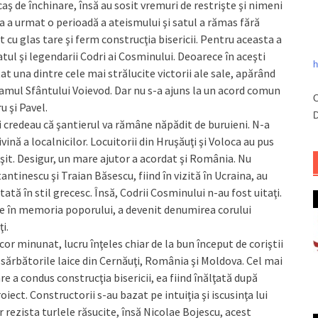
ocaş de închinare, însă au sosit vremuri de restrişte şi nimeni
 a urmat o perioadă a ateismului şi satul a rămas fără
t cu glas tare şi ferm construcţia bisericii. Pentru aceasta a
atul şi legendarii Codri ai Cosminului. Deoarece în aceşti
h
tat una dintre cele mai strălucite victorii ale sale, apărând
hramul Sfântului Voievod. Dar nu s-a ajuns la un acord comun
C
u şi Pavel.
D
ci credeau că şantierul va rămâne năpădit de buruieni. N-a
vină a localnicilor. Locuitorii din Hruşăuţi şi Voloca au pus
şit. Desigur, un mare ajutor a acordat şi România. Nu
tinescu şi Traian Băsescu, fiind în vizită în Ucraina, au
ată în stil grecesc. Însă, Codrii Cosminului n-au fost uitaţi.
le în memoria poporului, a devenit denumirea corului
i.
or minunat, lucru înţeles chiar de la bun început de coriştii
a sărbătorile laice din Cernăuţi, România şi Moldova. Cel mai
e a condus construcţia bisericii, ea fiind înălţată după
oiect. Constructorii s-au bazat pe intuiţia şi iscusinţa lui
r rezista turlele răsucite, însă Nicolae Bojescu, acest