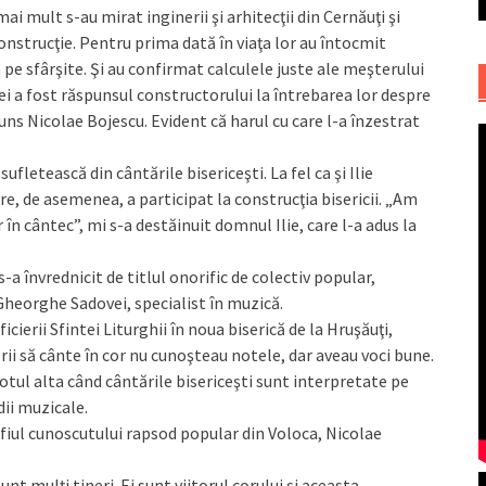
ai mult s-au mirat inginerii şi arhitecţii din Cernăuţi şi
construcţie. Pentru prima dată în viaţa lor au întocmit
 pe sfârşite. Şi au confirmat calculele juste ale meşterului
i a fost răspunsul constructorului la întrebarea lor despre
uns Nicolae Bojescu. Evident că harul cu care l-a înzestrat
letească din cântările bisericeşti. La fel ca şi Ilie
are, de asemenea, a participat la construcţia bisericii. „Am
 în cântec”, mi s-a destăinuit domnul Ilie, care l-a adus la
s-a învrednicit de titlul onorific de colectiv popular,
 Gheorghe Sadovei, specialist în muzică.
icierii Sfintei Liturghii în noua biserică de la Hruşăuţi,
rii să cânte în cor nu cunoşteau notele, dar aveau voci bune.
u totul alta când cântările bisericeşti sunt interpretate pe
dii muzicale.
 fiul cunoscutului rapsod popular din Voloca, Nicolae
t mulţi tineri. Ei sunt viitorul corului şi aceasta