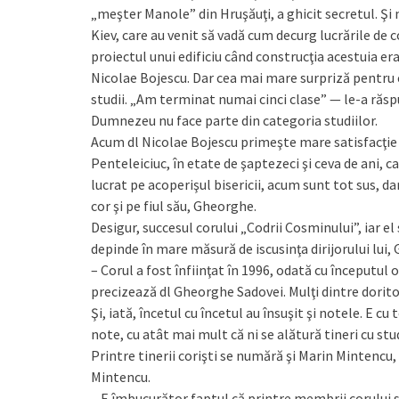
„meşter Manole” din Hruşăuţi, a ghicit secretul. Şi m
Kiev, care au venit să vadă cum decurg lucrările de 
proiectul unui edificiu când construcţia acestuia era
Nicolae Bojescu. Dar cea mai mare surpriză pentru e
studii. „Am terminat numai cinci clase” — le-a răsp
Dumnezeu nu face parte din categoria studiilor.
Acum dl Nicolae Bojescu primeşte mare satisfacţie suf
Penteleiciuc, în etate de şaptezeci şi ceva de ani, c
lucrat pe acoperişul bisericii, acum sunt tot sus, dar
cor şi pe fiul său, Gheorghe.
Desigur, succesul corului „Codrii Cosminului”, iar el 
depinde în mare măsură de iscusinţa dirijorului lui,
– Corul a fost înfiinţat în 1996, odată cu începutul of
precizează dl Gheorghe Sadovei. Mulţi dintre dorito
Şi, iată, încetul cu încetul au însuşit şi notele. E c
note, cu atât mai mult că ni se alătură tineri cu stu
Printre tinerii corişti se numără şi Marin Mintencu,
Mintencu.
– E îmbucurător faptul că printre membrii corului sun