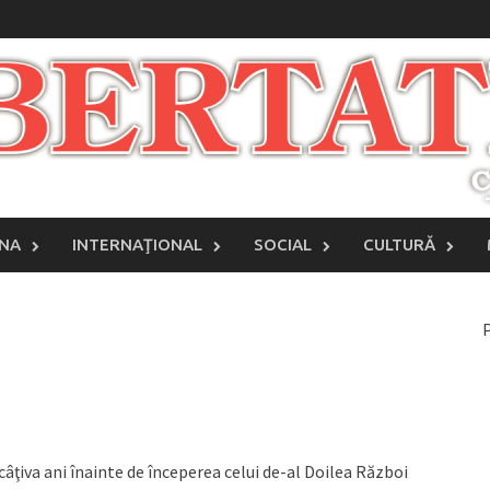
INA
INTERNAŢIONAL
SOCIAL
CULTURĂ
P
câţiva ani înainte de în­ce­perea celui de-al Doilea Război