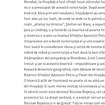
Mondial, la Hruşăuţi a fost sfinţit locul viitorului l
nu s-a preocupat de această construcţie. După aceea
biserică. Abia prin anii nouăzeci, hruşăuţenii au ceru
fost ales un loc înalt, de unde se vede ca în palmă s
codri „atletul lui Hristos”, Ştefan cel Mare, a repur
ţara şi credinţa, s-a hotărât ca biserica să poarte 
şi biserica s-a ales cu hramul Sfinţilor Apostoli Petr
Unsprezece ani a durat construcţia ei şi unii scepti
fost luată în considerare râvna şi setea de lumina di
mână de mână şi construcţia a fost dusă la bun sfâr
întâmplător doi preşedinţi ai României, Emil Constan
trecut şi pe la această biserică – impunătoare şi pict
Această denumire geografică, care dăinuie de seco
Bisericii Sfinţilor Apostoli Petru şi Pavel din Hruşăuţ
O biserică atât de frumoasă nu poate să nu aibă un c
din Hruşăuţi. Ei sunt mereu invitaţi să evolueze şi l
în vârstă corist este domnul Nicolae Bojescu, cel car
proiectul lui. La drept vorbind, n-a existat nici un pr
Nicolae Bojescu şi n-au greşit. Toţi se mirau cum vo