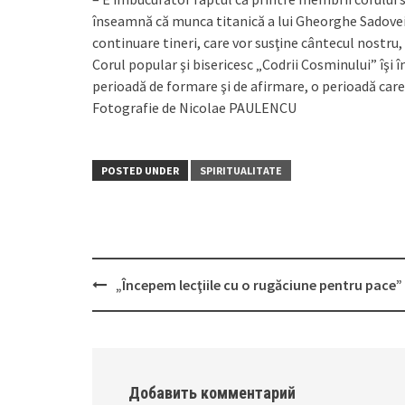
înseamnă că munca titanică a lui Gheorghe Sadovei n
continuare tineri, care vor susţine cântecul nostru,
Corul popular şi bisericesc „Codrii Cos­minului” îşi 
perioadă de formare şi de afirmare, o perioadă care 
Fotografie de Nicolae PAULENCU
POSTED UNDER
SPIRITUALITATE
„Începem lecţiile cu o rugăciune pentru pace”
Post
navigation
Добавить комментарий