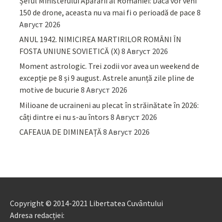
Șeful Ministerului Apărării al României: Dacă vor veni
150 de drone, aceasta nu va mai fi o perioadă de pace
8
Август 2026
ANUL 1942. NIMICIREA MARTIRILOR ROMÂNI ÎN
FOSTA UNIUNE SOVIETICĂ (X)
8 Август 2026
Moment astrologic. Trei zodii vor avea un weekend de
excepție pe 8 și 9 august. Astrele anunță zile pline de
motive de bucurie
8 Август 2026
Milioane de ucraineni au plecat în străinătate în 2026:
câți dintre ei nu s-au întors
8 Август 2026
CAFEAUA DE DIMINEAȚĂ
8 Август 2026
Copyright © 2014-2021 Libertatea Cuvântului
Adresa redacției: