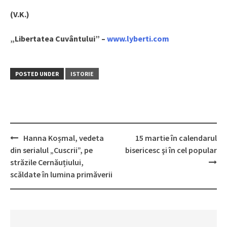
(V.K.)
„Libertatea Cuvântului” –
www.lyberti.com
POSTED UNDER
ISTORIE
Hanna Koșmal, vedeta
15 martie în calendarul
Post
din serialul „Cuscrii”, pe
bisericesc şi în cel popular
navigation
străzile Cernăuțiului,
scăldate în lumina primăverii