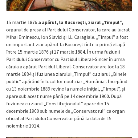
15 martie 1876
a apărut, la Bucureşti, ziarul „Timpul”,
organul de presa al Partidului Conservator, la care au lucrat
Mihai Eminescu, Ion Slavici şi I.L. Caragiale. „Timpul” a fost
un important ziar apărut la București într-o primă etapă
între 15 martie 1876 și 17 martie 1884. În urma fuziunii
Partidului Conservator cu Partidul Liberal-Sincer în urma
căruia a apărut Partidul Liberal-Conservator are loc la 18
martie 1884 și fuziunea ziarului „Timpul” cu ziarul „Binele
public” apărând în locul lor noul ziar „România”. Începând
cu 13 noiembrie 1889 revine la numele inițial, „Timpul”, și
apare sub acest nume până pe 14 decembrie 1900. După
fuziunea cu ziarul „Constituționalul” apare din 15
decembrie 1900 sub numele de „Conservatorul” ca organ
oficial al Partidului Conservator până la data de 15
noiembrie 1914.