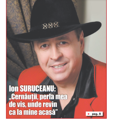
Буковина