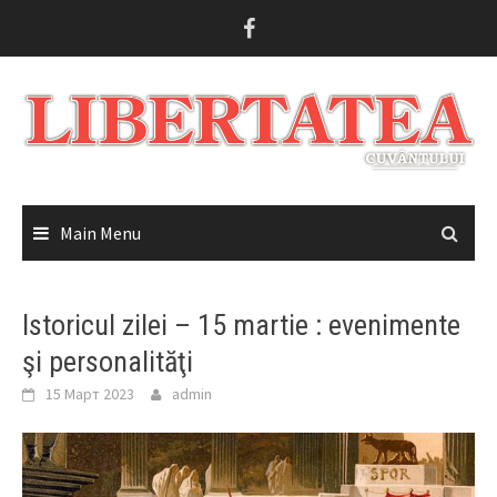
Skip
to
content
Main Menu
Istoricul zilei – 15 martie : evenimente
şi personalităţi
15 Март 2023
admin