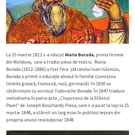
La 15 martie 1812 s-a născut
Maria Burada
, prima femeie
din Moldova, care a tradus piese de teatru. Maria
Burada (1812-1886) a fost fiica șătrarului Ioan Isăcescu,
Burada a primit o educație aleasă în familie (cunoștea
limbile greacă, franceză, rusă, germană). În 1830 se
căsătorește cu vornicul Tudorache Burada. În 1847 traduce
melodrama în patru acte „Clopotarul de la Sfântul
Pavel” de Joseph Bouchardy. Piesa, care s-a jucat la Iași la 15
martie 1848, a stârnit un larg ecou în publicul ieșean din
preajma anului revoluţionar 1848.