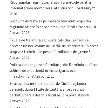
Recomandări părinţilor. Sfaturi și metode pentru
îmbunătățirea memoriei și atenției copiilor
8 Август
2026
Bucovina dorește să primească mai mulți copii din
regiunile aflate în apropierea liniei întâi a frontului
8
Август 2026
În Sala de Marmură a Universității din Cernăuți se
prevede un nou volum de lucrări de restaurare. În acest
scop vor fi cheltuite peste 11 milioane de grivne
8
Август 2026
Polițiștii din regiunea Cernăuți și din România au făcut
schimb de experiență în investigarea eco-
infracțiunilor
8 Август 2026
Se ascundea într-un depozit de fân: în regiunea
Cernăuți, după 11 zile de căutări, a fost reținut
bărbatul care a deschis focul asupra polițiștilor
8
Август 2026