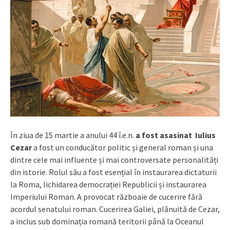
În ziua de 15 martie a anului 44 î.e.n.
a fost asasinat Iulius
Cezar
a fost un conducător politic și general roman și una
dintre cele mai influente și mai controversate personalități
din istorie. Rolul său a fost esențial în instaurarea dictaturii
la Roma, lichidarea democrației Republicii și instaurarea
Imperiului Roman. A provocat războaie de cucerire fără
acordul senatului roman. Cucerirea Galiei, plănuită de Cezar,
a inclus sub dominația romană teritorii până la Oceanul