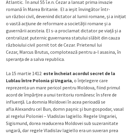
Atlantic. În anul 55 î.e.n. Cezar a lansat prima invazie
romană în Marea Britanie. El a ieșit învingător într-
un război civil, devenind dictator al lumii romane, și a inițiat
o vastă acțiune de reformare a societății romane și a
guvernării acesteia. El s-a proclamat dictator pe viață și a
centralizat puternic guvernarea statului slăbit din cauza
războiului civil pornit tot de Cezar. Prietenul lui
Cezar, Marcus Brutus, complotează pentru a-l asasina, în
speranța de a salva republica.
La 15 martie 1412
este încheiat acordul secret de la
Lublau între Polonia şi Ungaria
, o înţelegere care
reprezenta un mare pericol pentru Moldova, fiind primul
acord de împărţire a unui teritoriu românesc în sfere de
influenţă. La domnia Moldovei în acea perioadă se
afla Alexandru cel Bun, domn paşnic şi bun gospodar, vasal
al regelui Poloniei – Vladislav Iagiello. Regele Ungariei,
Sigismund, dorea readucerea Moldovei sub suzeranitate
ungară, dar regele Vladislav Iagiello era un suveran prea