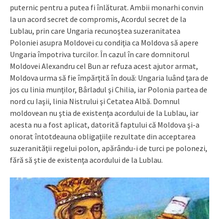
puternic pentru a putea fi înlăturat. Ambii monarhi convin
la un acord secret de compromis, Acordul secret de la
Lublau, prin care Ungaria recunoştea suzeranitatea
Poloniei asupra Moldovei cu condiţia ca Moldova să apere
Ungaria împotriva turcilor. În cazul în care domnitorul
Moldovei Alexandru cel Bun ar refuza acest ajutor armat,
Moldova urma să fie împărţită în două: Ungaria luând ţara de
jos cu linia munţilor, Bârladul şi Chilia, iar Polonia partea de
nord cu Iaşii, linia Nistrului şi Cetatea Albă. Domnul
moldovean nu ştia de existenţa acordului de la Lublau, iar
acesta nu a fost aplicat, datorită faptului că Moldova şi-a
onorat întotdeauna obligaţiile rezultate din acceptarea
suzeranităţii regelui polon, apărându-i de turci pe polonezi,
fără să ştie de existenţa acordului de la Lublau.