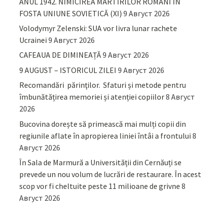
ANUL 1942. NIMICIREA MARTIRILOR ROMÂNI ÎN
FOSTA UNIUNE SOVIETICĂ (XI)
9 Август 2026
Volodymyr Zelenski: SUA vor livra lunar rachete
Ucrainei
9 Август 2026
CAFEAUA DE DIMINEAȚĂ
9 Август 2026
9 AUGUST – ISTORICUL ZILEI
9 Август 2026
Recomandări părinţilor. Sfaturi și metode pentru
îmbunătățirea memoriei și atenției copiilor
8 Август
2026
Bucovina dorește să primească mai mulți copii din
regiunile aflate în apropierea liniei întâi a frontului
8
Август 2026
În Sala de Marmură a Universității din Cernăuți se
prevede un nou volum de lucrări de restaurare. În acest
scop vor fi cheltuite peste 11 milioane de grivne
8
Август 2026