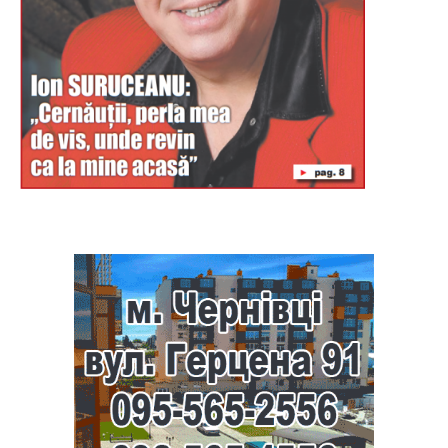
Буковина