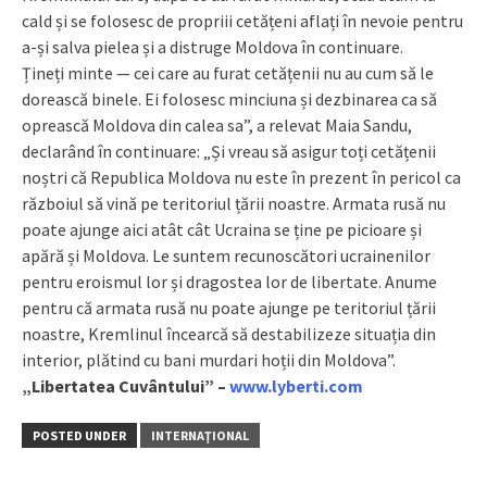
cald și se folosesc de propriii cetățeni aflați în nevoie pentru
a-și salva pielea și a distruge Moldova în continuare.
Țineți minte — cei care au furat cetățenii nu au cum să le
dorească binele. Ei folosesc minciuna și dezbinarea ca să
oprească Moldova din calea sa”, a relevat Maia Sandu,
declarând în continuare: „Și vreau să asigur toți cetățenii
noștri că Republica Moldova nu este în prezent în pericol ca
războiul să vină pe teritoriul țării noastre. Armata rusă nu
poate ajunge aici atât cât Ucraina se ține pe picioare și
apără și Moldova. Le suntem recunoscători ucrainenilor
pentru eroismul lor și dragostea lor de libertate. Anume
pentru că armata rusă nu poate ajunge pe teritoriul țării
noastre, Kremlinul încearcă să destabilizeze situația din
interior, plătind cu bani murdari hoții din Moldova”.
„Libertatea Cuvântului” –
www.lyberti.com
POSTED UNDER
INTERNAŢIONAL