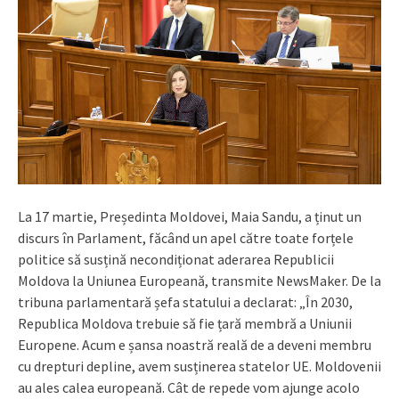
La 17 martie, Președinta Moldovei, Maia Sandu, a ținut un
discurs în Parlament, făcând un apel către toate forțele
politice să susțină necondiționat aderarea Republicii
Moldova la Uniunea Europeană, transmite NewsMaker. De la
tribuna parlamentară șefa statului a declarat: „În 2030,
Republica Moldova trebuie să fie țară membră a Uniunii
Europene. Acum e șansa noastră reală de a deveni membru
cu drepturi depline, avem susținerea statelor UE. Moldovenii
au ales calea europeană. Cât de repede vom ajunge acolo