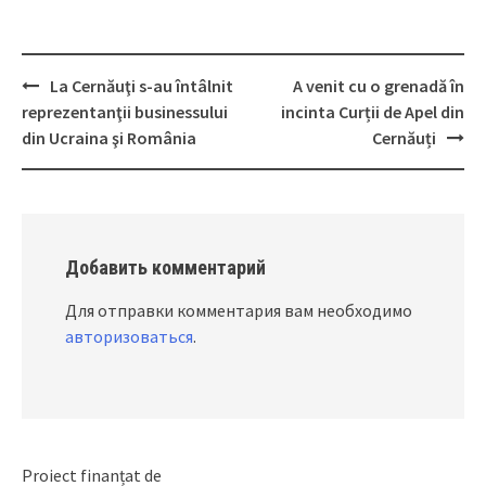
La Cernăuţi s-au întâlnit
A venit cu o grenadă în
Post
reprezentanţii businessului
incinta Curții de Apel din
navigation
din Ucraina şi România
Cernăuți
Добавить комментарий
Для отправки комментария вам необходимо
авторизоваться
.
Proiect finanțat de