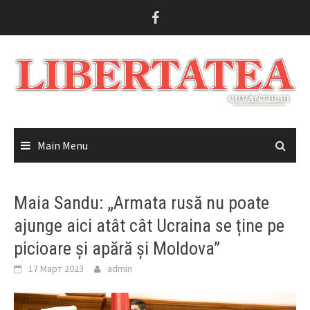
Skip
to
content
Main Menu
Maia Sandu: „Armata rusă nu poate
ajunge aici atât cât Ucraina se ține pe
picioare și apără și Moldova”
17 Март 2023
admin