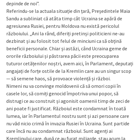
depinde de noi”.
Referindu-se la actuala situație din țară, Președintele Maia
Sandu a subliniat că atâta timp cât Ucraina se apără de
agresiunea Rusiei, pentru Moldova nu există pericolul
războiului. „Ani la rând, diferiți pretinși politicieni ne-au
dezbinat și au folosit tot felul de minciuni ca să obțină
beneficii personale. Chiar și astăzi, când Ucraina geme de
ororile războiului și păstrarea păcii este preocuparea
tuturor cetățenilor noștri, avem aici, în Parlament, deputați
angajați de forțe ostile de la Kremlin care au un singur scop
— să semene haos, să provoace violență și război.
Nimeni nu va convinge moldovenii că să omori copii în
casele lor, să comiți genocid împotriva unui popor, să
distrugi ce au construit și agonisit oamenii timp de zeci de
ani poate fi justificat. Războiul este condamnat în toată
lumea, iar în Parlamentul nostru sunt și azi persoane care
nu văd nicio crimă în invazia Rusiei în Ucraina. Sunt partide
care încă nu au condamnat războiul. Sunt agenți ai
Kremlinului care, după ce au furat miliarde, stau acum la