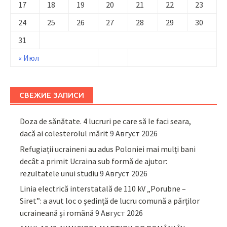
17
18
19
20
21
22
23
24
25
26
27
28
29
30
31
« Июл
СВЕЖИЕ ЗАПИСИ
Doza de sănătate. 4 lucruri pe care să le faci seara,
dacă ai colesterolul mărit
9 Август 2026
Refugiații ucraineni au adus Poloniei mai mulți bani
decât a primit Ucraina sub formă de ajutor:
rezultatele unui studiu
9 Август 2026
Linia electrică interstatală de 110 kV „Porubne –
Siret”: a avut loc o ședință de lucru comună a părților
ucraineană și română
9 Август 2026