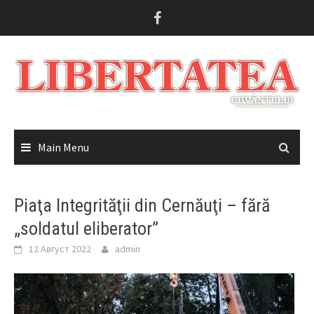
Skip
to
content
Main Menu
Piaţa Integrităţii din Cernăuţi – fără
„soldatul eliberator”
12 Август 2022
admin