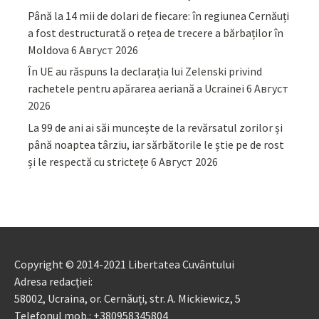
Până la 14 mii de dolari de fiecare: în regiunea Cernăuți
a fost destructurată o rețea de trecere a bărbaților în
Moldova
6 Август 2026
În UE au răspuns la declarația lui Zelenski privind
rachetele pentru apărarea aeriană a Ucrainei
6 Август
2026
La 99 de ani ai săi muncește de la revărsatul zorilor și
până noaptea târziu, iar sărbătorile le știe pe de rost
și le respectă cu strictețe
6 Август 2026
Copyright © 2014-2021 Libertatea Cuvântului
Adresa redacției:
58002, Ucraina, or. Cernăuți, str. A. Mickiewicz, 5
Telefonul mob.: +380958345804