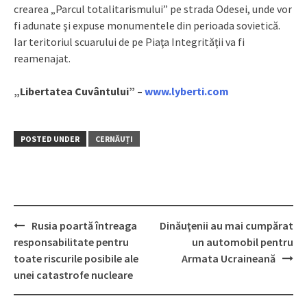
crearea „Parcul totalitarismului” pe strada Odesei, unde vor
fi adunate şi expuse monumentele din perioada sovietică.
Iar teritoriul scuarului de pe Piaţa Integrităţii va fi
reamenajat.
„Libertatea Cuvântului” –
www.lyberti.com
POSTED UNDER
CERNĂUȚI
Rusia poartă întreaga
Dinăuţenii au mai cumpărat
Post
responsabilitate pentru
un automobil pentru
navigation
toate riscurile posibile ale
Armata Ucraineană
unei catastrofe nucleare