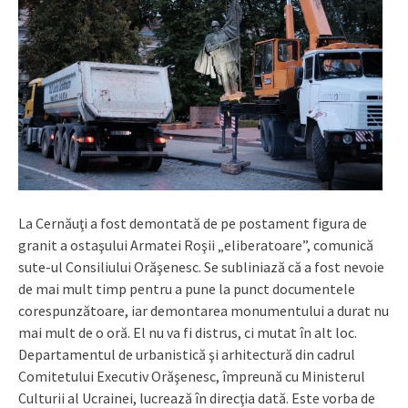
La Cernăuţi a fost demontată de pe postament figura de
granit a ostaşului Armatei Roşii „eliberatoare”, comunică
sute-ul Consiliului Orăşenesc. Se subliniază că a fost nevoie
de mai mult timp pentru a pune la punct documentele
corespunzătoare, iar demontarea monumentului a durat nu
mai mult de o oră. El nu va fi distrus, ci mutat în alt loc.
Departamentul de urbanistică şi arhitectură din cadrul
Comitetului Executiv Orăşenesc, împreună cu Ministerul
Culturii al Ucrainei, lucrează în direcţia dată. Este vorba de