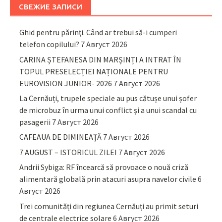
СВЕЖИЕ ЗАПИСИ
Ghid pentru părinţi. Când ar trebui să-i cumperi
telefon copilului?
7 Август 2026
CARINA ȘTEFANESA DIN MARȘINȚI A INTRAT ÎN
TOPUL PRESELECȚIEI NAȚIONALE PENTRU
EUROVISION JUNIOR- 2026
7 Август 2026
La Cernăuți, trupele speciale au pus cătușe unui șofer
de microbuz în urma unui conflict și a unui scandal cu
pasagerii
7 Август 2026
CAFEAUA DE DIMINEAȚĂ
7 Август 2026
7 AUGUST – ISTORICUL ZILEI
7 Август 2026
Andrii Sybiga: RF încearcă să provoace o nouă criză
alimentară globală prin atacuri asupra navelor civile
6
Август 2026
Trei comunități din regiunea Cernăuți au primit seturi
de centrale electrice solare
6 Август 2026