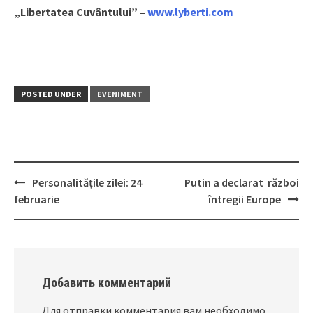
„Libertatea Cuvântului”
–
www.lyberti.com
POSTED UNDER
EVENIMENT
Personalităţile zilei: 24
Putin a declarat război
Post
februarie
întregii Europe
navigation
Добавить комментарий
Для отправки комментария вам необходимо