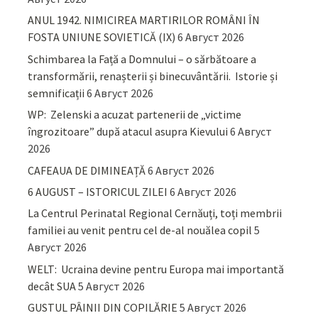
ANUL 1942. NIMICIREA MARTIRILOR ROMÂNI ÎN
FOSTA UNIUNE SOVIETICĂ (IX)
6 Август 2026
Schimbarea la Față a Domnului – o sărbătoare a
transformării, renașterii și binecuvântării. Istorie și
semnificații
6 Август 2026
WP: Zelenski a acuzat partenerii de „victime
îngrozitoare” după atacul asupra Kievului
6 Август
2026
CAFEAUA DE DIMINEAȚĂ
6 Август 2026
6 AUGUST – ISTORICUL ZILEI
6 Август 2026
La Centrul Perinatal Regional Cernăuți, toți membrii
familiei au venit pentru cel de-al nouălea copil
5
Август 2026
WELT: Ucraina devine pentru Europa mai importantă
decât SUA
5 Август 2026
GUSTUL PÂINII DIN COPILĂRIE
5 Август 2026