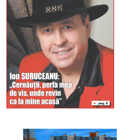
Буковина