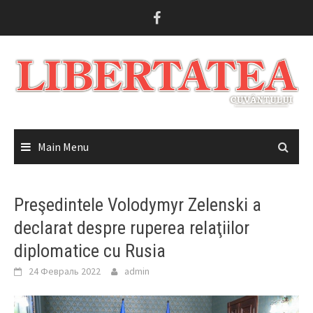
Skip
to
content
Main Menu
Preşedintele Volodymyr Zelenski a
declarat despre ruperea relaţiilor
diplomatice cu Rusia
24 Февраль 2022
admin