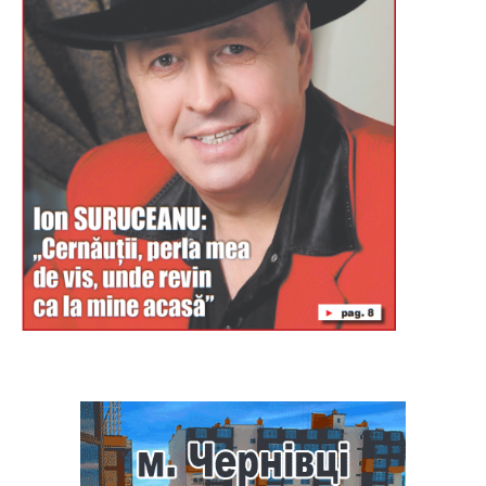
Буковина