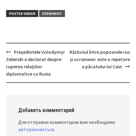
POSTED UNDER
EVENIMENT
Preşedintele Volodymyr
Războiul între popoarele rus
Post
Zelenski a declarat despre
şi ucrainean este o repetare
navigation
ruperea relaţiilor
a păcatului lui Cain
diplomatice cu Rusia
Добавить комментарий
Для отправки комментария вам необходимо
авторизоваться
.