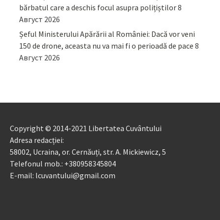
bărbatul care a deschis focul asupra polițiștilor
8
Август 2026
Șeful Ministerului Apărării al României: Dacă vor veni
150 de drone, aceasta nu va mai fi o perioadă de pace
8
Август 2026
Copyright © 2014-2021 Libertatea Cuvântului
Adresa redacției:
58002, Ucraina, or. Cernăuți, str. A. Mickiewicz, 5
Telefonul mob.: +380958345804
E-mail: lcuvantului@gmail.com