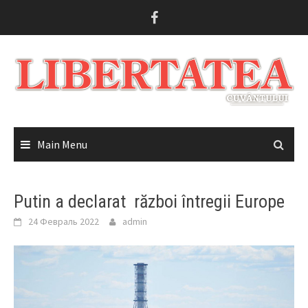
Skip
to
content
Main Menu
Putin a declarat război întregii Europe
24 Февраль 2022
admin