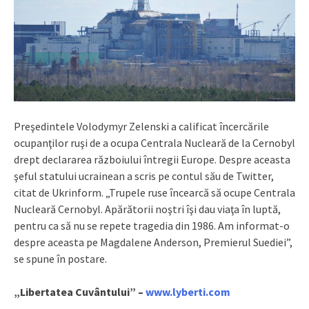
Preşedintele Volodymyr Zelenski a calificat încercările
ocupanţilor ruşi de a ocupa Centrala Nucleară de la Cernobyl
drept declararea războiului întregii Europe. Despre aceasta
şeful statului ucrainean a scris pe contul său de Twitter,
citat de Ukrinform. „Trupele ruse încearcă să ocupe Centrala
Nucleară Cernobyl. Apărătorii noştri îşi dau viaţa în luptă,
pentru ca să nu se repete tragedia din 1986. Am informat-o
despre aceasta pe Magdalene Anderson, Premierul Suediei”,
se spune în postare.
„Libertatea Cuvântului”
–
www.lyberti.com