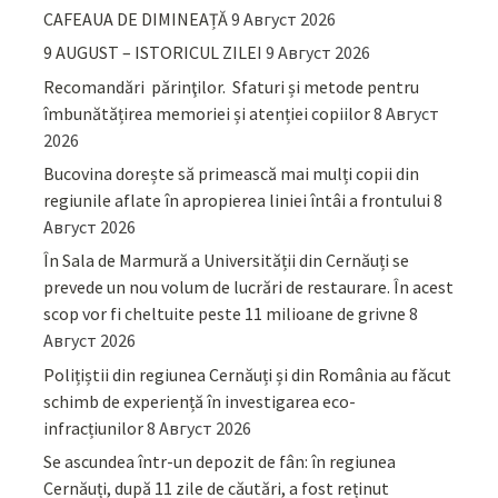
CAFEAUA DE DIMINEAȚĂ
9 Август 2026
9 AUGUST – ISTORICUL ZILEI
9 Август 2026
Recomandări părinţilor. Sfaturi și metode pentru
îmbunătățirea memoriei și atenției copiilor
8 Август
2026
Bucovina dorește să primească mai mulți copii din
regiunile aflate în apropierea liniei întâi a frontului
8
Август 2026
În Sala de Marmură a Universității din Cernăuți se
prevede un nou volum de lucrări de restaurare. În acest
scop vor fi cheltuite peste 11 milioane de grivne
8
Август 2026
Polițiștii din regiunea Cernăuți și din România au făcut
schimb de experiență în investigarea eco-
infracțiunilor
8 Август 2026
Se ascundea într-un depozit de fân: în regiunea
Cernăuți, după 11 zile de căutări, a fost reținut