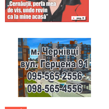
Буковина