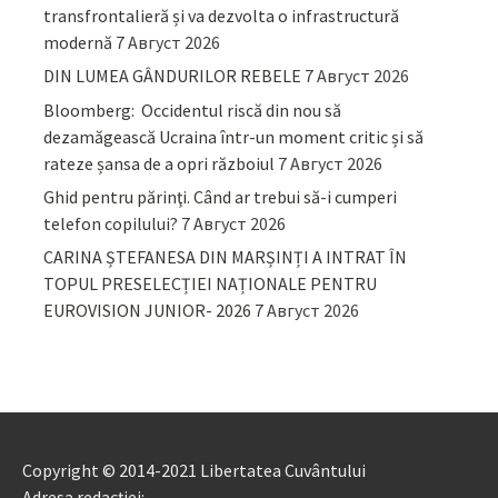
transfrontalieră și va dezvolta o infrastructură
modernă
7 Август 2026
DIN LUMEA GÂNDURILOR REBELE
7 Август 2026
Bloomberg: Occidentul riscă din nou să
dezamăgească Ucraina într-un moment critic și să
rateze șansa de a opri războiul
7 Август 2026
Ghid pentru părinţi. Când ar trebui să-i cumperi
telefon copilului?
7 Август 2026
CARINA ȘTEFANESA DIN MARȘINȚI A INTRAT ÎN
TOPUL PRESELECȚIEI NAȚIONALE PENTRU
EUROVISION JUNIOR- 2026
7 Август 2026
Copyright © 2014-2021 Libertatea Cuvântului
Adresa redacției: