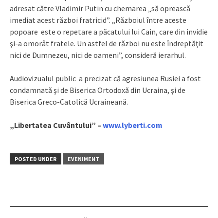
adresat către Vladimir Putin cu chemarea „să oprească
imediat acest război fratricid”. „Războiul între aceste
popoare este o repetare a păcatului lui Cain, care din invidie
şi-a omorât fratele. Un astfel de război nu este îndreptăţit
nici de Dumnezeu, nici de oameni”, consideră ierarhul.
Audiovizualul public a precizat că agresiunea Rusiei a fost
condamnată şi de Biserica Ortodoxă din Ucraina, şi de
Biserica Greco-Catolică Ucraineană.
„Libertatea Cuvântului”
–
www.lyberti.com
POSTED UNDER
EVENIMENT