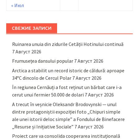
« Июл
СВЕЖИЕ ЗАПИСИ
Ruinarea unuia din zidurile Cetății Hotinului continuă
7 Август 2026
Frumusețea dansului popular
7 Август 2026
Arctica a stabilit un record istoric de căldură: aproape
34°C dincolo de Cercul Polar
7 Август 2026
În regiunea Cernăuți a fost reținut un bărbat care i-a
cerut unui fermier 50.000 de dolari
7 Август 2026
A trecut în veșnicie Oleksandr Brodovynski — unul
dintre protagoniștii expoziției foto „Chipuri simple
ale unei istorii deloc simple” a Fondului de Binefacere
„Resurse și Inițiative Sociale”
7 Август 2026
Proiect care va consolida cooperarea instituțională