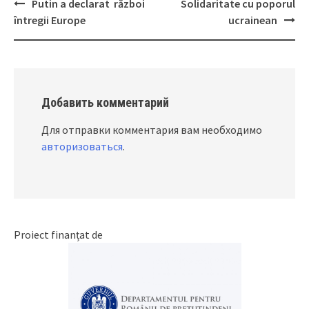
Putin a declarat război
Solidaritate cu poporul
Post
întregii Europe
ucrainean
navigation
Добавить комментарий
Для отправки комментария вам необходимо
авторизоваться
.
Proiect finanțat de