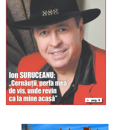
Буковина