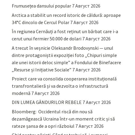
Frumusețea dansului popular
7 Август 2026
Arctica a stabilit un record istoric de căldură: aproape
34°C dincolo de Cercul Polar
7 Август 2026
În regiunea Cernăuți a fost reținut un bărbat care i-a
cerut unui fermier 50.000 de dolari
7 Август 2026
A trecut în veșnicie Oleksandr Brodovynski — unul
dintre protagoniștii expoziției foto „Chipuri simple
ale unei istorii deloc simple” a Fondului de Binefacere
„Resurse și Inițiative Sociale”
7 Август 2026
Proiect care va consolida cooperarea instituțională
transfrontalieră și va dezvolta o infrastructură
modernă
7 Август 2026
DIN LUMEA GÂNDURILOR REBELE
7 Август 2026
Bloomberg: Occidentul riscă din nou să
dezamăgească Ucraina într-un moment critic și să
rateze șansa de a opri războiul
7 Август 2026