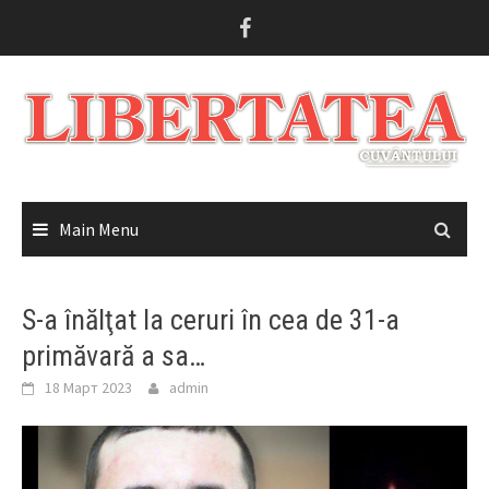
Skip
to
content
Main Menu
S-a înălţat la ceruri în cea de 31-a
primăvară a sa…
18 Март 2023
admin