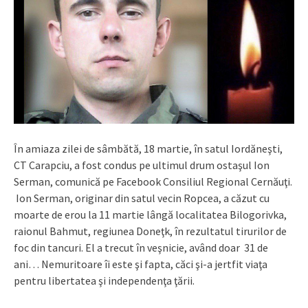
În amiaza zilei de sâmbătă, 18 martie, în satul Iordăneşti,
CT Carapciu, a fost condus pe ultimul drum ostaşul Ion
Serman, comunică pe Facebook Consiliul Regional Cernăuţi.
Ion Serman, originar din satul vecin Ropcea, a căzut cu
moarte de erou la 11 martie lângă localitatea Bilogorivka,
raionul Bahmut, regiunea Doneţk, în rezultatul tirurilor de
foc din tancuri. El a trecut în veşnicie, având doar 31 de
ani… Nemuritoare îi este şi fapta, căci şi-a jertfit viaţa
pentru libertatea şi independenţa ţării.