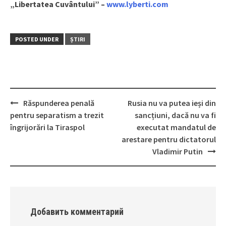
„Libertatea Cuvântului” –
www.lyberti.com
POSTED UNDER
ȘTIRI
Răspunderea penală
Rusia nu va putea ieși din
Post
pentru separatism a trezit
sancțiuni, dacă nu va fi
navigation
îngrijorări la Tiraspol
executat mandatul de
arestare pentru dictatorul
Vladimir Putin
Добавить комментарий