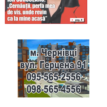
Буковина