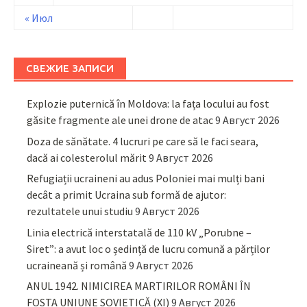
« Июл
СВЕЖИЕ ЗАПИСИ
Explozie puternică în Moldova: la fața locului au fost
găsite fragmente ale unei drone de atac
9 Август 2026
Doza de sănătate. 4 lucruri pe care să le faci seara,
dacă ai colesterolul mărit
9 Август 2026
Refugiații ucraineni au adus Poloniei mai mulți bani
decât a primit Ucraina sub formă de ajutor:
rezultatele unui studiu
9 Август 2026
Linia electrică interstatală de 110 kV „Porubne –
Siret”: a avut loc o ședință de lucru comună a părților
ucraineană și română
9 Август 2026
ANUL 1942. NIMICIREA MARTIRILOR ROMÂNI ÎN
FOSTA UNIUNE SOVIETICĂ (XI)
9 Август 2026