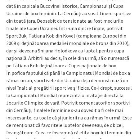
dată în capitala Bucovinei istorice, Campionatul şi Cupa
Ucrainei de box feminin. La Cernăuţi au sosit tinere sportive
din toată ţara. Deosebit de tensionate au fost meciurile
finale ale Cupei Ucrainei. Într-una dintre finale, potrivit
SportBuk, Tatiana Kob din Kovel (campioana Europei din
2009 şi deţinătoarea medaliei mondiale de bronz din 2010),
dar şi kieveana Snijana Holodkova au luptat pentru cupa
naţională. Arbitrii au decis, în cele din urmă, să o numească
pe Tatiana Kob deţinătoare a Cupei naţionale de box.
În pofida faptului că până la Campionatul Mondial de box a
rămas un an, sportivele din Ucraina deja demonstrează un
nivel înalt al pregătirii sportive şi fizice. Ce-i drept, succesul
la Cam­pio­natul Mondial reprezintă o invitaţie directă la
Jocurile Olimpice de vară. Potrivit comentatorilor sportivi
din Cernăuţi, finalele feminine s-au dovedit a fi cele mai
interesante, cu toate că şi juniorii nu au rămas în urmă. Este
de menţionat că favoritele luptelor deveneau, de obicei,
învingătoare. Ceea ce înseamnă că elita boxului feminin din