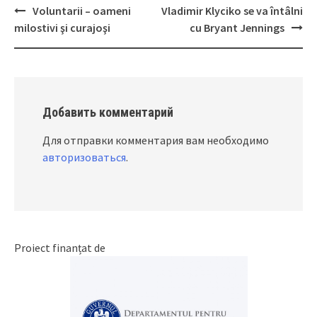
Voluntarii – oameni
Vladimir Klyciko se va întâlni
Post
milostivi şi curajoşi
cu Bryant Jennings
navigation
Добавить комментарий
Для отправки комментария вам необходимо
авторизоваться
.
Proiect finanțat de