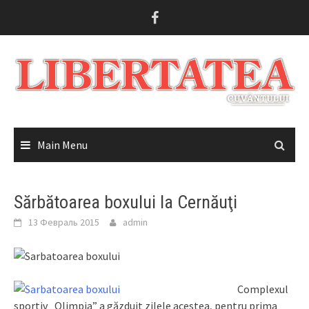
Skip
to
content
Main Menu
Sărbătoarea boxului la Cernăuţi
13 Февраль 2015
admin
Complexul
sportiv „Olimpia” a găzduit zilele acestea, pentru prima