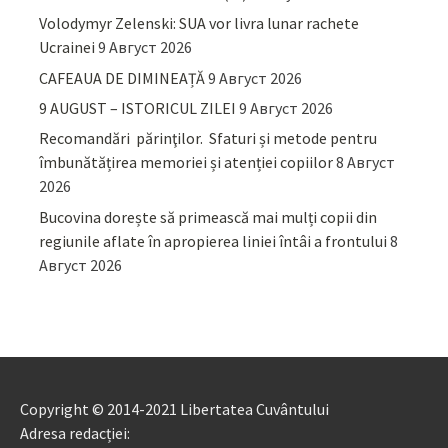
Volodymyr Zelenski: SUA vor livra lunar rachete
Ucrainei
9 Август 2026
CAFEAUA DE DIMINEAȚĂ
9 Август 2026
9 AUGUST – ISTORICUL ZILEI
9 Август 2026
Recomandări părinţilor. Sfaturi și metode pentru
îmbunătățirea memoriei și atenției copiilor
8 Август
2026
Bucovina dorește să primească mai mulți copii din
regiunile aflate în apropierea liniei întâi a frontului
8
Август 2026
Copyright © 2014-2021 Libertatea Cuvântului
Adresa redacției: