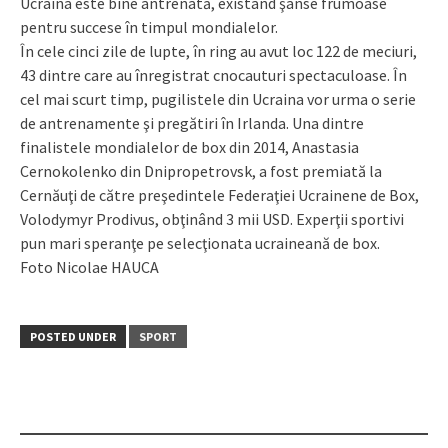
Ucraina este bine antrenată, existând şanse frumoase
pentru succese în timpul mondialelor.
În cele cinci zile de lupte, în ring au avut loc 122 de meciuri,
43 dintre care au înregistrat cnocauturi spectaculoase. În
cel mai scurt timp, pugilistele din Ucraina vor urma o serie
de antrenamente şi pregătiri în Irlanda. Una dintre
finalistele mondialelor de box din 2014, Anastasia
Cernokolenko din Dnipro­petrovsk, a fost premiată la
Cernăuţi de către preşedintele Federaţiei Ucrainene de Box,
Volodymyr Prodivus, obţinând 3 mii USD. Experţii sportivi
pun mari speranţe pe selecţionata ucraineană de box.
Foto Nicolae HAUCA
POSTED UNDER
SPORT