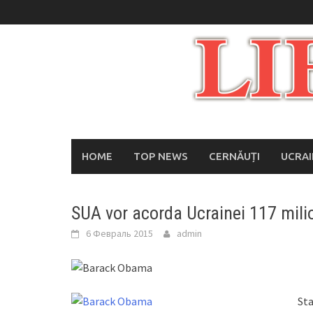
Skip
to
content
HOME
TOP NEWS
CERNĂUȚI
UCRA
SUA vor acorda Ucrainei 117 mili
6 Февраль 2015
admin
Sta