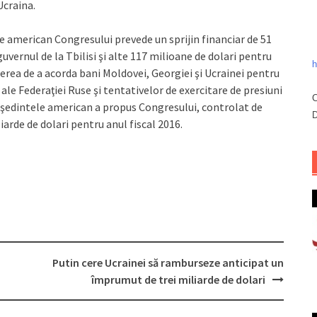
Ucraina.
american Con­gre­­sului prevede un sprijin financiar de 51
vernul de la Tbilisi şi alte 117 milioane de dolari pentru
h
rea de a acorda bani Mol­dovei, Georgiei şi Ucrai­nei pentru
 ale Fe­deraţiei Ruse şi tentativelor de exercitare de presiuni
C
şedintele ame­rican a propus Con­gre­sului, con­­­trolat de
D
iarde de dolari pentru anul fiscal 2016.
Putin cere Ucrainei să ramburseze anticipat un
împrumut de trei miliarde de dolari