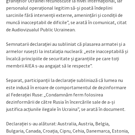
granițelor Ucrainei recunoscute la nivel internaţional, iar
personalul operațional legitim să-şi poată îndeplini
sarcinile fără intervenţii externe, amenințări și condiții de
muncă inacceptabil de dificile”, se arată în comunicat, citat
de Audiovizualul Public Ucrainean.
Semnatarii declaraţiei au subliniat că plasarea armatei și a
armelor rusești la instalația nucleară: „este inacceptabilă și
încalcă principiile de securitate și garanțiile pe care toți
membrii AIEA s-au angajat să le respecte”.
Separat, participanții la declarație subliniază că lumea nu
este indusă în eroare de comportamentul de dezinformare
al Federației Ruse: „Condamnăm ferm folosirea
dezinformării de către Rusia în încercările sale de a-și
justifica acțiunile ilegale în Ucraina”, se arată în document.
Declarației s-au alăturat: Australia, Austria, Belgia,
Bulgaria, Canada, Croația, Cipru, Cehia, Danemarca, Estonia,