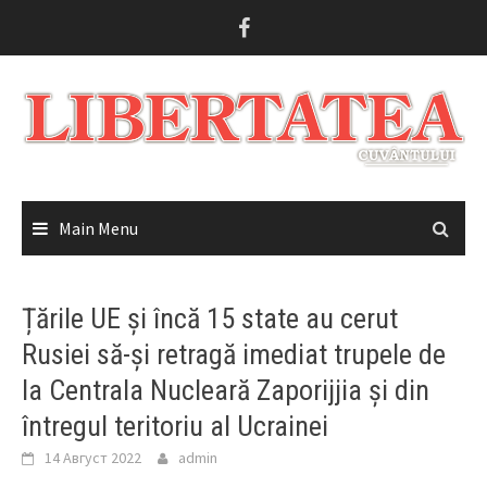
Skip
to
content
Main Menu
Țările UE și încă 15 state au cerut
Rusiei să-și retragă imediat trupele de
la Centrala Nucleară Zaporijjia și din
întregul teritoriu al Ucrainei
14 Август 2022
admin