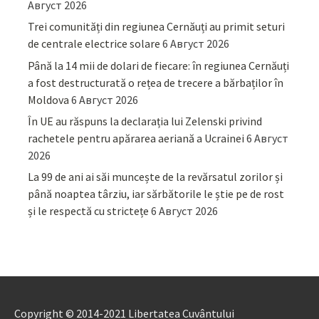
Август 2026
Trei comunități din regiunea Cernăuți au primit seturi
de centrale electrice solare
6 Август 2026
Până la 14 mii de dolari de fiecare: în regiunea Cernăuți
a fost destructurată o rețea de trecere a bărbaților în
Moldova
6 Август 2026
În UE au răspuns la declarația lui Zelenski privind
rachetele pentru apărarea aeriană a Ucrainei
6 Август
2026
La 99 de ani ai săi muncește de la revărsatul zorilor și
până noaptea târziu, iar sărbătorile le știe pe de rost
și le respectă cu strictețe
6 Август 2026
Copyright © 2014-2021 Libertatea Cuvântului