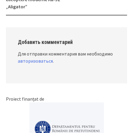
navigation
„Aligator”
Добавить комментарий
Для отправки комментария вам необходимо
авторизоваться
.
Proiect finanțat de