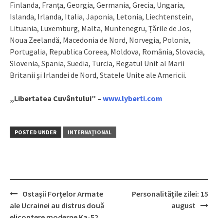
Finlanda, Franța, Georgia, Germania, Grecia, Ungaria,
Islanda, Irlanda, Italia, Japonia, Letonia, Liechtenstein,
Lituania, Luxemburg, Malta, Muntenegru, Țările de Jos,
Noua Zeelandă, Macedonia de Nord, Norvegia, Polonia,
Portugalia, Republica Coreea, Moldova, România, Slovacia,
Slovenia, Spania, Suedia, Turcia, Regatul Unit al Marii
Britanii și Irlandei de Nord, Statele Unite ale Americii.
„Libertatea Cuvântului” –
www.lyberti.com
POSTED UNDER
INTERNAŢIONAL
Ostaşii Forțelor Armate
Personalităţile zilei: 15
Post
ale Ucrainei au distrus două
august
elicoptere moderne Ka-52