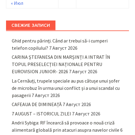
« Июл
СВЕЖИЕ ЗАПИСИ
Ghid pentru părinţi. Când ar trebui să-i cumperi
telefon copilului?
7 Август 2026
CARINA ȘTEFANESA DIN MARȘINȚI A INTRAT ÎN
TOPUL PRESELECȚIEI NAȚIONALE PENTRU
EUROVISION JUNIOR- 2026
7 Август 2026
La Cernăuți, trupele speciale au pus cătușe unui șofer
de microbuz în urma unui conflict și a unui scandal cu
pasagerii
7 Август 2026
CAFEAUA DE DIMINEAȚĂ
7 Август 2026
7 AUGUST – ISTORICUL ZILEI
7 Август 2026
Andrii Sybiga: RF încearcă să provoace o nouă criză
alimentară globală prin atacuri asupra navelor civile
6