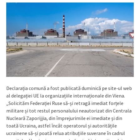
Declarația comună a fost publicată duminică pe site-ul web
al delegației UE la organizațiile internaționale din Viena.
„Solicităm Federației Ruse să-și retragă imediat forțele
militare și tot restul personalului neautorizat din Centrala
Nucleară Zaporijjia, din împrejurimile ei imediate și din
toată Ucraina, astfel încât operatorul și autoritățile
ucrainene să-și poată relua atribuțiile suverane în cadrul