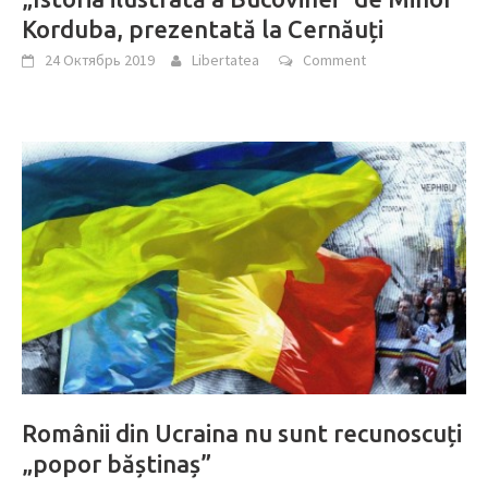
Korduba, prezentată la Cernăuți
24 Октябрь 2019
Libertatea
Comment
Românii din Ucraina nu sunt recunoscuți
„popor băștinaș”