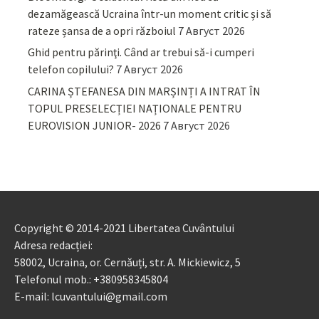
dezamăgească Ucraina într-un moment critic și să
rateze șansa de a opri războiul
7 Август 2026
Ghid pentru părinţi. Când ar trebui să-i cumperi
telefon copilului?
7 Август 2026
CARINA ȘTEFANESA DIN MARȘINȚI A INTRAT ÎN
TOPUL PRESELECȚIEI NAȚIONALE PENTRU
EUROVISION JUNIOR- 2026
7 Август 2026
Copyright © 2014-2021 Libertatea Cuvântului
Adresa redacției:
58002, Ucraina, or. Cernăuți, str. A. Mickiewicz, 5
Telefonul mob.: +380958345804
E-mail: lcuvantului@gmail.com