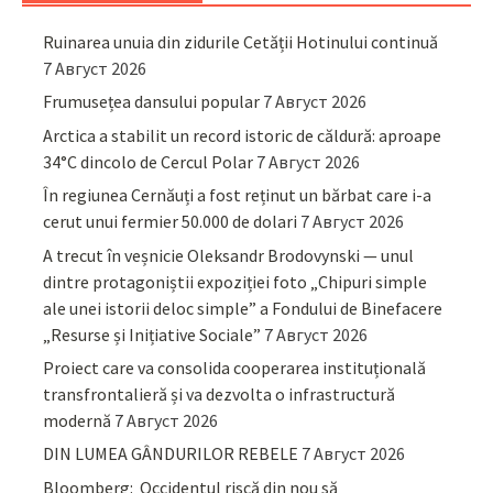
Ruinarea unuia din zidurile Cetății Hotinului continuă
7 Август 2026
Frumusețea dansului popular
7 Август 2026
Arctica a stabilit un record istoric de căldură: aproape
34°C dincolo de Cercul Polar
7 Август 2026
În regiunea Cernăuți a fost reținut un bărbat care i-a
cerut unui fermier 50.000 de dolari
7 Август 2026
A trecut în veșnicie Oleksandr Brodovynski — unul
dintre protagoniștii expoziției foto „Chipuri simple
ale unei istorii deloc simple” a Fondului de Binefacere
„Resurse și Inițiative Sociale”
7 Август 2026
Proiect care va consolida cooperarea instituțională
transfrontalieră și va dezvolta o infrastructură
modernă
7 Август 2026
DIN LUMEA GÂNDURILOR REBELE
7 Август 2026
Bloomberg: Occidentul riscă din nou să