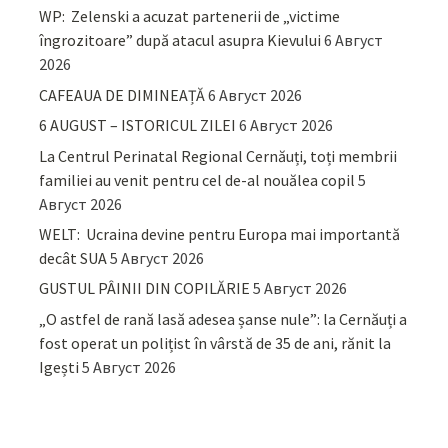
WP: Zelenski a acuzat partenerii de „victime
îngrozitoare” după atacul asupra Kievului
6 Август
2026
CAFEAUA DE DIMINEAȚĂ
6 Август 2026
6 AUGUST – ISTORICUL ZILEI
6 Август 2026
La Centrul Perinatal Regional Cernăuți, toți membrii
familiei au venit pentru cel de-al nouălea copil
5
Август 2026
WELT: Ucraina devine pentru Europa mai importantă
decât SUA
5 Август 2026
GUSTUL PÂINII DIN COPILĂRIE
5 Август 2026
„O astfel de rană lasă adesea șanse nule”: la Cernăuți a
fost operat un polițist în vârstă de 35 de ani, rănit la
Igești
5 Август 2026