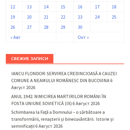
12
13
14
15
16
17
18
19
20
21
22
23
24
25
26
27
28
29
30
« Авг
Окт »
СВЕЖИЕ ЗАПИСИ
IANCU FLONDOR: SERVIREA CREDINCIOASĂ A CAUZEI
COMUNE A NEAMULUI ROMÂNESC DIN BUCOVINA
6
Август 2026
ANUL 1942. NIMICIREA MARTIRILOR ROMÂNI ÎN
FOSTA UNIUNE SOVIETICĂ (IX)
6 Август 2026
Schimbarea la Față a Domnului – o sărbătoare a
transformării, renașterii și binecuvântării. Istorie și
semnificații
6 Август 2026