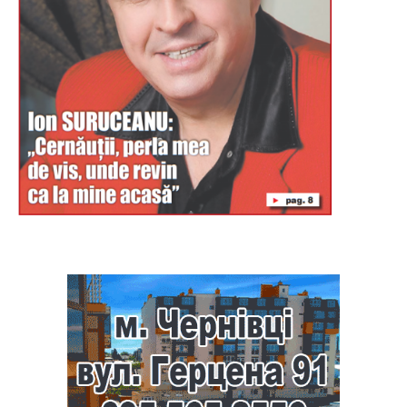
Буковина