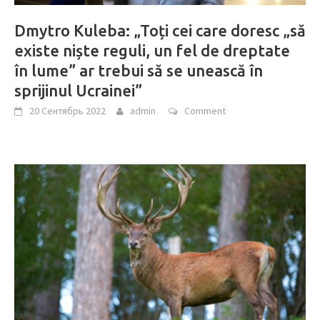
Dmytro Kuleba: „Toți cei care doresc „să
existe niște reguli, un fel de dreptate
în lume” ar trebui să se unească în
sprijinul Ucrainei”
20 Сентябрь 2022
admin
Comment