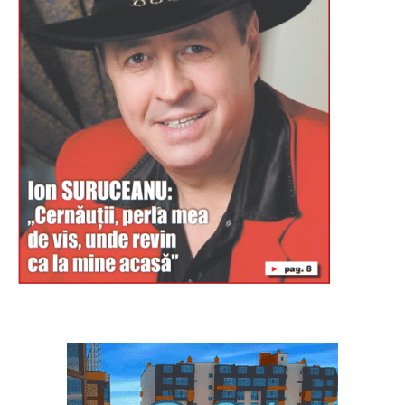
Буковина