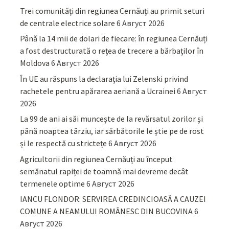
Trei comunități din regiunea Cernăuți au primit seturi
de centrale electrice solare
6 Август 2026
Până la 14 mii de dolari de fiecare: în regiunea Cernăuți
a fost destructurată o rețea de trecere a bărbaților în
Moldova
6 Август 2026
În UE au răspuns la declarația lui Zelenski privind
rachetele pentru apărarea aeriană a Ucrainei
6 Август
2026
La 99 de ani ai săi muncește de la revărsatul zorilor și
până noaptea târziu, iar sărbătorile le știe pe de rost
și le respectă cu strictețe
6 Август 2026
Agricultorii din regiunea Cernăuți au început
semănatul rapiței de toamnă mai devreme decât
termenele optime
6 Август 2026
IANCU FLONDOR: SERVIREA CREDINCIOASĂ A CAUZEI
COMUNE A NEAMULUI ROMÂNESC DIN BUCOVINA
6
Август 2026