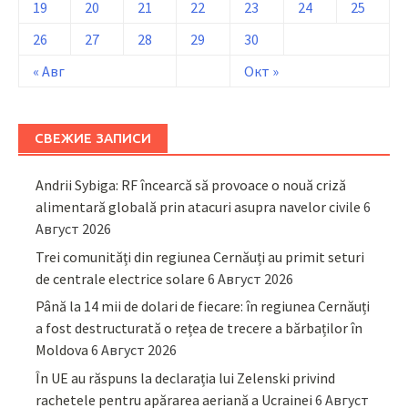
19
20
21
22
23
24
25
26
27
28
29
30
« Авг
Окт »
СВЕЖИЕ ЗАПИСИ
Andrii Sybiga: RF încearcă să provoace o nouă criză
alimentară globală prin atacuri asupra navelor civile
6
Август 2026
Trei comunități din regiunea Cernăuți au primit seturi
de centrale electrice solare
6 Август 2026
Până la 14 mii de dolari de fiecare: în regiunea Cernăuți
a fost destructurată o rețea de trecere a bărbaților în
Moldova
6 Август 2026
În UE au răspuns la declarația lui Zelenski privind
rachetele pentru apărarea aeriană a Ucrainei
6 Август