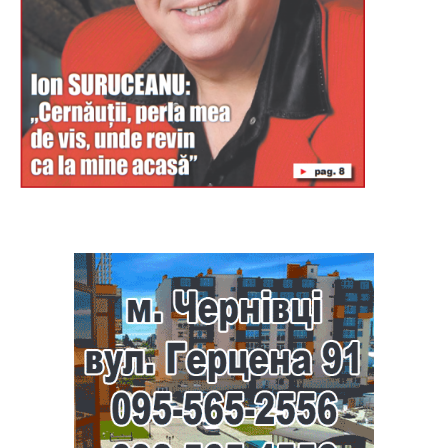
Буковина