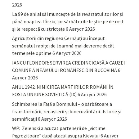
2026
La 99 de ani ai săi muncește de la revărsatul zorilor și
până noaptea târziu, iar sărbătorile le știe pe de rost
și le respectă cu strictețe
6 Август 2026
Agricultorii din regiunea Cernăuți au început
semănatul rapiței de toamnă mai devreme decât
termenele optime
6 Август 2026
IANCU FLONDOR: SERVIREA CREDINCIOASĂ A CAUZEI
COMUNE A NEAMULUI ROMÂNESC DIN BUCOVINA
6
Август 2026
ANUL 1942. NIMICIREA MARTIRILOR ROMÂNI ÎN
FOSTA UNIUNE SOVIETICĂ (IX)
6 Август 2026
Schimbarea la Față a Domnului – o sărbătoare a
transformării, renașterii și binecuvântării. Istorie și
semnificații
6 Август 2026
WP: Zelenski a acuzat partenerii de „victime
îngrozitoare” după atacul asupra Kievului
6 Август