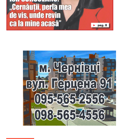
Буковина