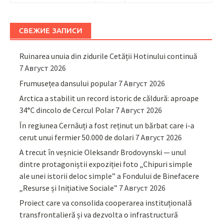
СВЕЖИЕ ЗАПИСИ
Ruinarea unuia din zidurile Cetății Hotinului continuă
7 Август 2026
Frumusețea dansului popular
7 Август 2026
Arctica a stabilit un record istoric de căldură: aproape
34°C dincolo de Cercul Polar
7 Август 2026
În regiunea Cernăuți a fost reținut un bărbat care i-a
cerut unui fermier 50.000 de dolari
7 Август 2026
A trecut în veșnicie Oleksandr Brodovynski — unul
dintre protagoniștii expoziției foto „Chipuri simple
ale unei istorii deloc simple” a Fondului de Binefacere
„Resurse și Inițiative Sociale”
7 Август 2026
Proiect care va consolida cooperarea instituțională
transfrontalieră și va dezvolta o infrastructură