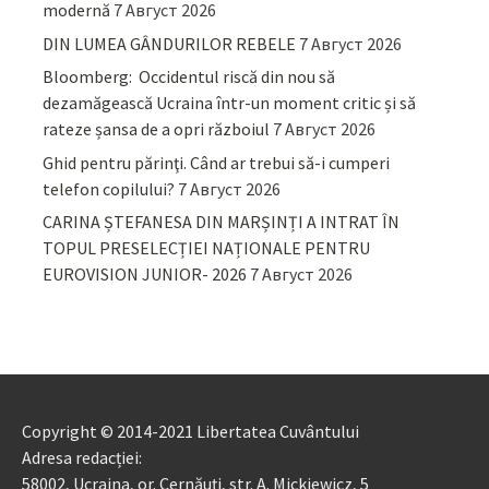
modernă
7 Август 2026
DIN LUMEA GÂNDURILOR REBELE
7 Август 2026
Bloomberg: Occidentul riscă din nou să
dezamăgească Ucraina într-un moment critic și să
rateze șansa de a opri războiul
7 Август 2026
Ghid pentru părinţi. Când ar trebui să-i cumperi
telefon copilului?
7 Август 2026
CARINA ȘTEFANESA DIN MARȘINȚI A INTRAT ÎN
TOPUL PRESELECȚIEI NAȚIONALE PENTRU
EUROVISION JUNIOR- 2026
7 Август 2026
Copyright © 2014-2021 Libertatea Cuvântului
Adresa redacției:
58002, Ucraina, or. Cernăuți, str. A. Mickiewicz, 5