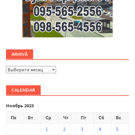
ARHIVĂ
ARHIVĂ
CALENDAR
Ноябрь 2023
Пн
Вт
Ср
Чт
Пт
Сб
Вс
1
2
3
4
5