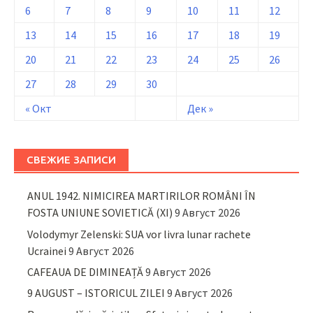
6
7
8
9
10
11
12
13
14
15
16
17
18
19
20
21
22
23
24
25
26
27
28
29
30
« Окт
Дек »
СВЕЖИЕ ЗАПИСИ
ANUL 1942. NIMICIREA MARTIRILOR ROMÂNI ÎN
FOSTA UNIUNE SOVIETICĂ (XI)
9 Август 2026
Volodymyr Zelenski: SUA vor livra lunar rachete
Ucrainei
9 Август 2026
CAFEAUA DE DIMINEAȚĂ
9 Август 2026
9 AUGUST – ISTORICUL ZILEI
9 Август 2026