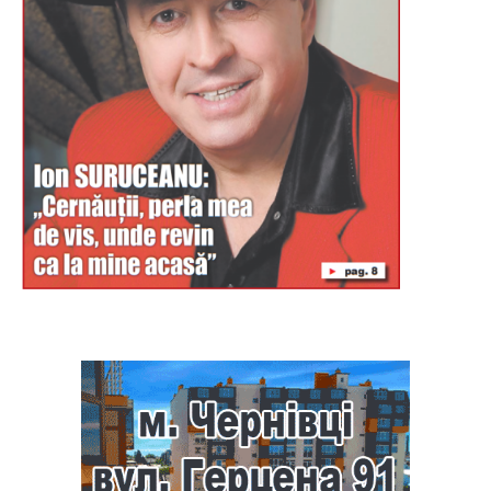
Буковина