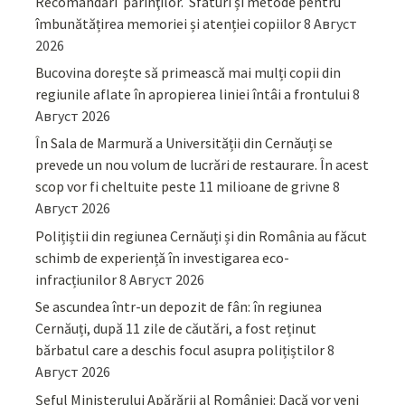
Recomandări părinţilor. Sfaturi și metode pentru
îmbunătățirea memoriei și atenției copiilor
8 Август
2026
Bucovina dorește să primească mai mulți copii din
regiunile aflate în apropierea liniei întâi a frontului
8
Август 2026
În Sala de Marmură a Universității din Cernăuți se
prevede un nou volum de lucrări de restaurare. În acest
scop vor fi cheltuite peste 11 milioane de grivne
8
Август 2026
Polițiștii din regiunea Cernăuți și din România au făcut
schimb de experiență în investigarea eco-
infracțiunilor
8 Август 2026
Se ascundea într-un depozit de fân: în regiunea
Cernăuți, după 11 zile de căutări, a fost reținut
bărbatul care a deschis focul asupra polițiștilor
8
Август 2026
Șeful Ministerului Apărării al României: Dacă vor veni