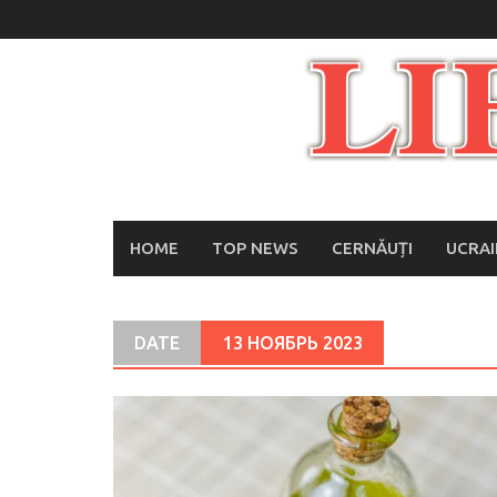
Skip
to
content
HOME
TOP NEWS
CERNĂUȚI
UCRA
DATE
13 НОЯБРЬ 2023