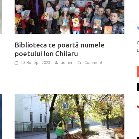
h
C
Biblioteca ce poartă numele
D
poetului Ion Chilaru
13 Ноябрь 2023
admin
Comment