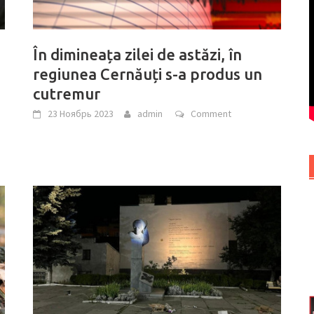
În dimineața zilei de astăzi, în
regiunea Cernăuți s-a produs un
cutremur
23 Ноябрь 2023
admin
Comment