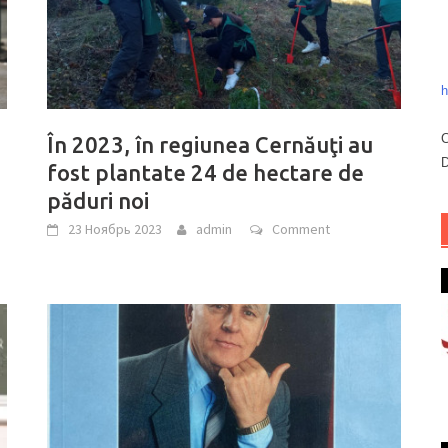
h
C
În 2023, în regiunea Cernăuţi au
D
fost plantate 24 de hectare de
păduri noi
23 Ноябрь 2023
admin
Comment